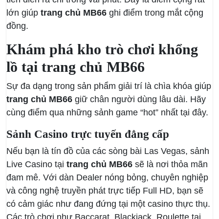
lớn giúp
trang chủ MB66
ghi điểm trong mắt cộng
đồng.
Khám phá kho trò chơi khổng
lồ tại trang chủ MB66
Sự đa dạng trong sản phẩm giải trí là chìa khóa giúp
trang chủ MB66
giữ chân người dùng lâu dài. Hãy
cùng điểm qua những sảnh game “hot” nhất tại đây.
Sảnh Casino trực tuyến đẳng cấp
Nếu bạn là tín đồ của các sòng bài Las Vegas, sảnh
Live Casino tại
trang chủ MB66
sẽ là nơi thỏa mãn
đam mê. Với dàn Dealer nóng bỏng, chuyên nghiệp
và công nghệ truyền phát trực tiếp Full HD, bạn sẽ
có cảm giác như đang đứng tại một casino thực thụ.
Các trò chơi như Baccarat, Blackjack, Roulette tại