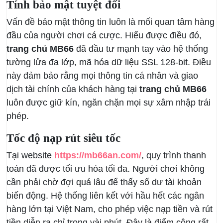
Tính bảo mật tuyệt đối
Vấn đề bảo mật thông tin luôn là mối quan tâm hàng
đầu của người chơi cá cược. Hiểu được điều đó,
trang chủ MB66
đã đầu tư mạnh tay vào hệ thống
tường lửa đa lớp, mã hóa dữ liệu SSL 128-bit. Điều
này đảm bảo rằng mọi thông tin cá nhân và giao
dịch tài chính của khách hàng tại
trang chủ MB66
luôn được giữ kín, ngăn chặn mọi sự xâm nhập trái
phép.
Tốc độ nạp rút siêu tốc
Tại website
https://mb66an.com/
, quy trình thanh
toán đã được tối ưu hóa tối đa. Người chơi không
cần phải chờ đợi quá lâu để thấy số dư tài khoản
biến động. Hệ thống liên kết với hầu hết các ngân
hàng lớn tại Việt Nam, cho phép việc nạp tiền và rút
tiền diễn ra chỉ trong vài phút. Đây là điểm cộng rất