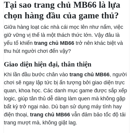
Tại sao trang chủ MB66 là lựa
chọn hàng đầu của game thủ?
Giữa hàng loạt các nhà cái mọc lên như nấm, việc
giữ vững vị thế là một thách thức lớn. Vậy đâu là
yếu tố khiến
trang chủ MB66
trở nên khác biệt và
thu hút người chơi đến vậy?
Giao diện hiện đại, thân thiện
Khi lần đầu bước chân vào
trang chủ MB66
, người
chơi sẽ ngay lập tức bị ấn tượng bởi giao diện trực
quan, khoa học. Các danh mục game được sắp xếp
logic, giúp tân thủ dễ dàng làm quen mà không gặp
bất kỳ trở ngại nào. Dù bạn sử dụng máy tính hay
điện thoại,
trang chủ MB66
vẫn đảm bảo tốc độ tải
trang mượt mà, không giật lag.