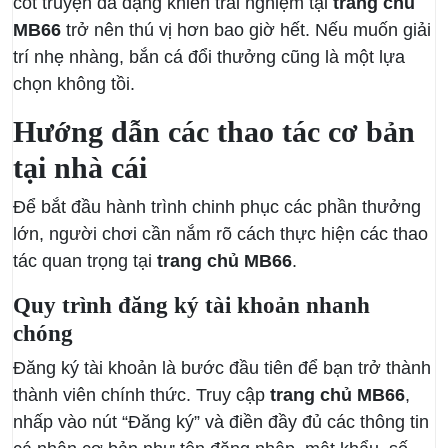
cốt truyện đa dạng khiến trải nghiệm tại
trang chủ
MB66
trở nên thú vị hơn bao giờ hết. Nếu muốn giải
trí nhẹ nhàng, bắn cá đổi thưởng cũng là một lựa
chọn không tồi.
Hướng dẫn các thao tác cơ bản
tại nhà cái
Để bắt đầu hành trình chinh phục các phần thưởng
lớn, người chơi cần nắm rõ cách thực hiện các thao
tác quan trọng tại
trang chủ MB66
.
Quy trình đăng ký tài khoản nhanh
chóng
Đăng ký tài khoản là bước đầu tiên để bạn trở thành
thành viên chính thức. Truy cập
trang chủ MB66
,
nhấp vào nút “Đăng ký” và điền đầy đủ các thông tin