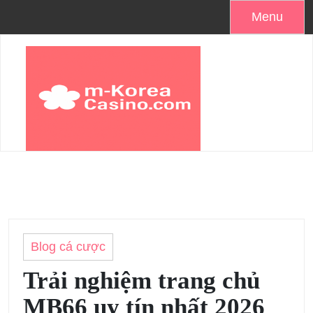
Skip
Menu
to
content
Blog cá cược
Trải nghiệm trang chủ
MB66 uy tín nhất 2026