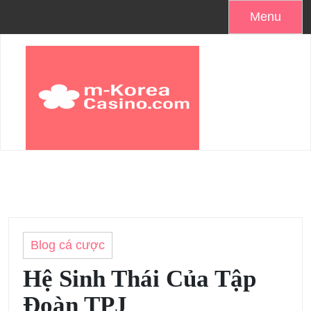
Skip
Menu
to
content
Blog cá cược
Hệ Sinh Thái Của Tập
Đoàn TPJ