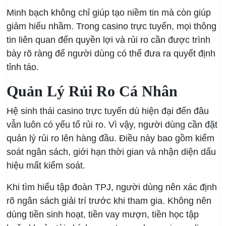
Minh bạch không chỉ giúp tạo niềm tin mà còn giúp
giảm hiểu nhầm. Trong casino trực tuyến, mọi thông
tin liên quan đến quyền lợi và rủi ro cần được trình
bày rõ ràng để người dùng có thể đưa ra quyết định
tỉnh táo.
Quản Lý Rủi Ro Cá Nhân
Hệ sinh thái casino trực tuyến dù hiện đại đến đâu
vẫn luôn có yếu tố rủi ro. Vì vậy, người dùng cần đặt
quản lý rủi ro lên hàng đầu. Điều này bao gồm kiểm
soát ngân sách, giới hạn thời gian và nhận diện dấu
hiệu mất kiểm soát.
Khi tìm hiểu tập đoàn TPJ, người dùng nên xác định
rõ ngân sách giải trí trước khi tham gia. Không nên
dùng tiền sinh hoạt, tiền vay mượn, tiền học tập