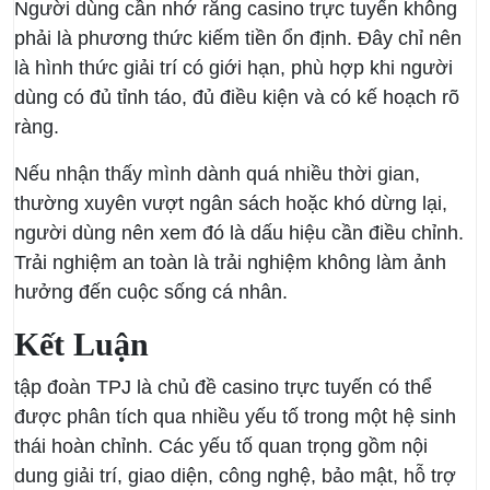
Người dùng cần nhớ rằng casino trực tuyến không
phải là phương thức kiếm tiền ổn định. Đây chỉ nên
là hình thức giải trí có giới hạn, phù hợp khi người
dùng có đủ tỉnh táo, đủ điều kiện và có kế hoạch rõ
ràng.
Nếu nhận thấy mình dành quá nhiều thời gian,
thường xuyên vượt ngân sách hoặc khó dừng lại,
người dùng nên xem đó là dấu hiệu cần điều chỉnh.
Trải nghiệm an toàn là trải nghiệm không làm ảnh
hưởng đến cuộc sống cá nhân.
Kết Luận
tập đoàn TPJ là chủ đề casino trực tuyến có thể
được phân tích qua nhiều yếu tố trong một hệ sinh
thái hoàn chỉnh. Các yếu tố quan trọng gồm nội
dung giải trí, giao diện, công nghệ, bảo mật, hỗ trợ