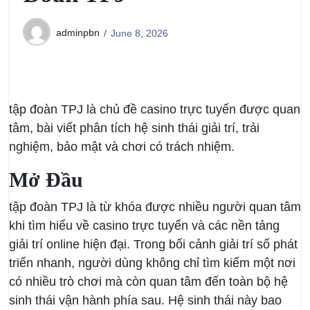
adminpbn
June 8, 2026
tập đoàn TPJ là chủ đề casino trực tuyến được quan
tâm, bài viết phân tích hệ sinh thái giải trí, trải
nghiệm, bảo mật và chơi có trách nhiệm.
Mở Đầu
tập đoàn TPJ là từ khóa được nhiều người quan tâm
khi tìm hiểu về casino trực tuyến và các nền tảng
giải trí online hiện đại. Trong bối cảnh giải trí số phát
triển nhanh, người dùng không chỉ tìm kiếm một nơi
có nhiều trò chơi mà còn quan tâm đến toàn bộ hệ
sinh thái vận hành phía sau. Hệ sinh thái này bao