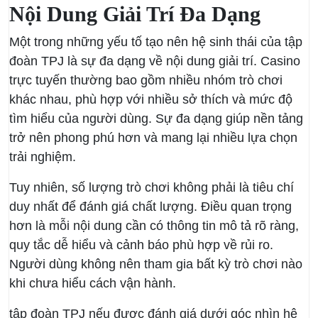
Nội Dung Giải Trí Đa Dạng
Một trong những yếu tố tạo nên hệ sinh thái của tập
đoàn TPJ là sự đa dạng về nội dung giải trí. Casino
trực tuyến thường bao gồm nhiều nhóm trò chơi
khác nhau, phù hợp với nhiều sở thích và mức độ
tìm hiểu của người dùng. Sự đa dạng giúp nền tảng
trở nên phong phú hơn và mang lại nhiều lựa chọn
trải nghiệm.
Tuy nhiên, số lượng trò chơi không phải là tiêu chí
duy nhất để đánh giá chất lượng. Điều quan trọng
hơn là mỗi nội dung cần có thông tin mô tả rõ ràng,
quy tắc dễ hiểu và cảnh báo phù hợp về rủi ro.
Người dùng không nên tham gia bất kỳ trò chơi nào
khi chưa hiểu cách vận hành.
tập đoàn TPJ nếu được đánh giá dưới góc nhìn hệ