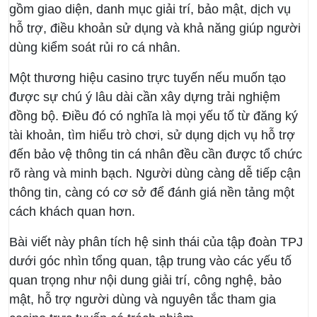
gồm giao diện, danh mục giải trí, bảo mật, dịch vụ
hỗ trợ, điều khoản sử dụng và khả năng giúp người
dùng kiểm soát rủi ro cá nhân.
Một thương hiệu casino trực tuyến nếu muốn tạo
được sự chú ý lâu dài cần xây dựng trải nghiệm
đồng bộ. Điều đó có nghĩa là mọi yếu tố từ đăng ký
tài khoản, tìm hiểu trò chơi, sử dụng dịch vụ hỗ trợ
đến bảo vệ thông tin cá nhân đều cần được tổ chức
rõ ràng và minh bạch. Người dùng càng dễ tiếp cận
thông tin, càng có cơ sở để đánh giá nền tảng một
cách khách quan hơn.
Bài viết này phân tích hệ sinh thái của tập đoàn TPJ
dưới góc nhìn tổng quan, tập trung vào các yếu tố
quan trọng như nội dung giải trí, công nghệ, bảo
mật, hỗ trợ người dùng và nguyên tắc tham gia