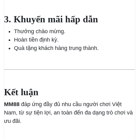
3. Khuyến mãi hấp dẫn
Thưởng chào mừng.
Hoàn tiền định kỳ.
Quà tặng khách hàng trung thành.
Kết luận
MM88
đáp ứng đầy đủ nhu cầu người chơi Việt
Nam, từ sự tiện lợi, an toàn đến đa dạng trò chơi và
ưu đãi.