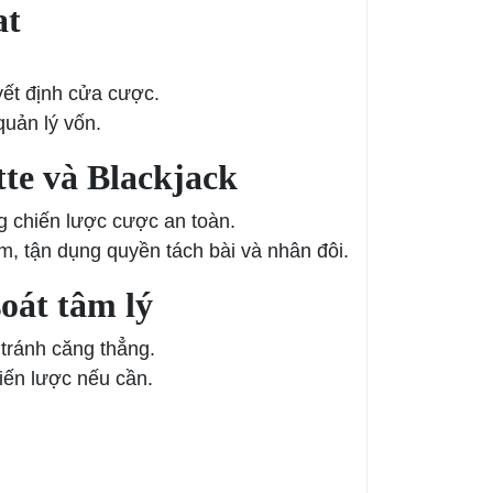
at
yết định cửa cược.
quản lý vốn.
tte và Blackjack
g chiến lược cược an toàn.
ểm, tận dụng quyền tách bài và nhân đôi.
soát tâm lý
 tránh căng thẳng.
iến lược nếu cần.