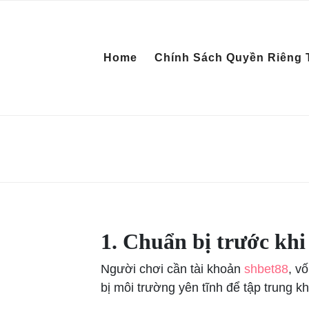
Home
Chính Sách Quyền Riêng 
1. Chuẩn bị trước khi
Người chơi cần tài khoản
shbet88
, v
bị môi trường yên tĩnh để tập trung khi