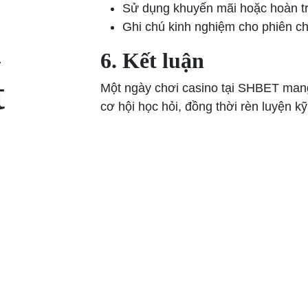
Sử dụng khuyến mãi hoặc hoàn trả
Ghi chú kinh nghiệm cho phiên ch
m
6. Kết luận
t
Một ngày chơi casino tại SHBET mang 
cơ hội học hỏi, đồng thời rèn luyện k