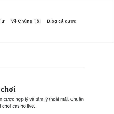
Tư
Về Chúng Tôi
Blog cá cược
 chơi
ốn cược hợp lý và tâm lý thoải mái. Chuẩn
 chơi casino live.