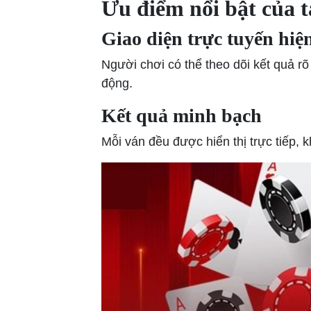
Ưu điểm nổi bật của t
Giao diện trực tuyến hiệ
Người chơi có thể theo dõi kết quả r
động.
Kết quả minh bạch
Mỗi ván đều được hiển thị trực tiếp, 