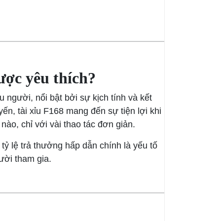
được yêu thích?
u người, nổi bật bởi sự kịch tính và kết
ến, tài xỉu F168 mang đến sự tiện lợi khi
nào, chỉ với vài thao tác đơn giản.
tỷ lệ trả thưởng hấp dẫn chính là yếu tố
ười tham gia.