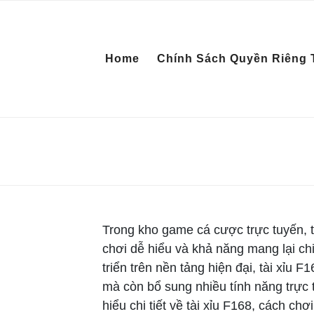
Home
Chính Sách Quyền Riêng 
Trong kho game cá cược trực tuyến, tà
chơi dễ hiểu và khả năng mang lại c
triển trên nền tảng hiện đại, tài xỉu 
mà còn bổ sung nhiều tính năng trực tu
hiểu chi tiết về tài xỉu F168, cách 