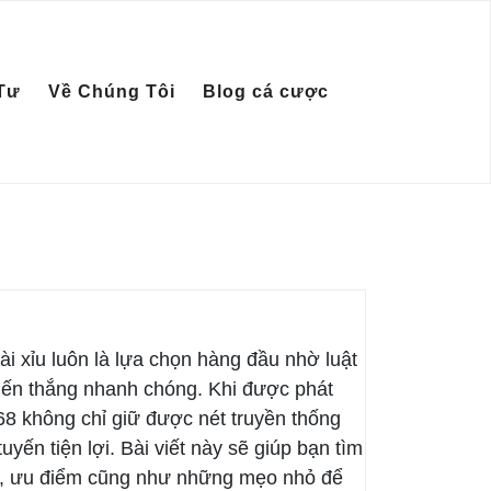
Tư
Về Chúng Tôi
Blog cá cược
i xỉu luôn là lựa chọn hàng đầu nhờ luật
hiến thắng nhanh chóng. Khi được phát
F168 không chỉ giữ được nét truyền thống
yến tiện lợi. Bài viết này sẽ giúp bạn tìm
chơi, ưu điểm cũng như những mẹo nhỏ để