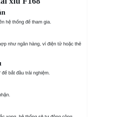
ài xỉu F168
ản
rên hệ thống để tham gia.
ợp như ngân hàng, ví điện tử hoặc thẻ
u
” để bắt đầu trải nghiệm.
nhận.
lắc xong, hệ thống sẽ tự động cộng