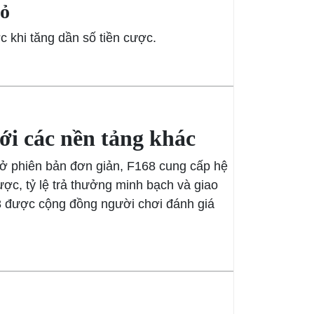
hỏ
c khi tăng dần số tiền cược.
với các nền tảng khác
i ở phiên bản đơn giản, F168 cung cấp hệ
ược, tỷ lệ trả thưởng minh bạch và giao
168 được cộng đồng người chơi đánh giá