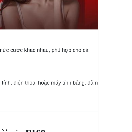
 mức cược khác nhau, phù hợp cho cả
tính, điện thoại hoặc máy tính bảng, đảm