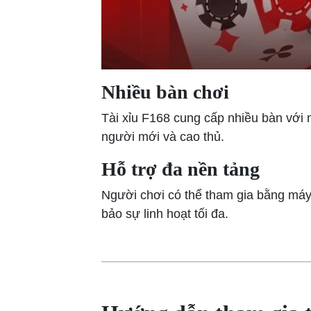
Nhiều bàn chơi
Tài xỉu F168 cung cấp nhiều bàn với
người mới và cao thủ.
Hỗ trợ đa nền tảng
Người chơi có thể tham gia bằng máy 
bảo sự linh hoạt tối đa.