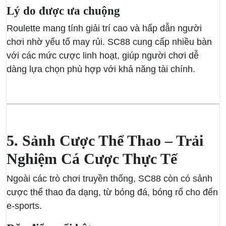
Lý do được ưa chuộng
Roulette mang tính giải trí cao và hấp dẫn người
chơi nhờ yếu tố may rủi. SC88 cung cấp nhiều bàn
với các mức cược linh hoạt, giúp người chơi dễ
dàng lựa chọn phù hợp với khả năng tài chính.
5. Sảnh Cược Thể Thao – Trải
Nghiệm Cá Cược Thực Tế
Ngoài các trò chơi truyền thống, SC88 còn có sảnh
cược thể thao đa dạng, từ bóng đá, bóng rổ cho đến
e-sports.