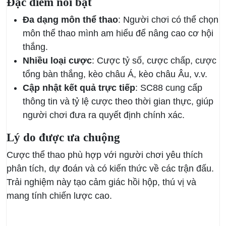
Đặc điểm nổi bật
Đa dạng môn thể thao
: Người chơi có thể chọn
môn thể thao mình am hiểu để nâng cao cơ hội
thắng.
Nhiều loại cược
: Cược tỷ số, cược chấp, cược
tổng bàn thắng, kèo châu Á, kèo châu Âu, v.v.
Cập nhật kết quả trực tiếp
: SC88 cung cấp
thông tin và tỷ lệ cược theo thời gian thực, giúp
người chơi đưa ra quyết định chính xác.
Lý do được ưa chuộng
Cược thể thao phù hợp với người chơi yêu thích
phân tích, dự đoán và có kiến thức về các trận đấu.
Trải nghiệm này tạo cảm giác hồi hộp, thú vị và
mang tính chiến lược cao.