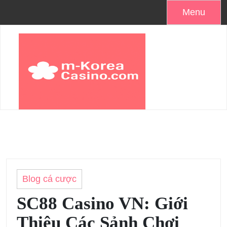
Skip
Menu
to
content
Blog cá cược
SC88 Casino VN: Giới
Thiệu Các Sảnh Chơi