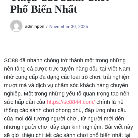
Phổ Biến Nhất
adminpbn
November 30, 2025
SC88 đã nhanh chóng trở thành một trong những
nền tảng cá cược trực tuyến hàng đầu tại Việt Nam
nhờ cung cấp đa dạng các loại trò chơi, trải nghiệm
mượt mà và dịch vụ chăm sóc khách hàng chuyên
nghiệp. Một trong những yếu tố quan trọng tạo nên
sức hấp dẫn của
https://sc8844.com/
chính là hệ
thống các sảnh chơi phong phú, đáp ứng nhu cầu
của mọi đối tượng người chơi, từ người mới đến
những người chơi dày dạn kinh nghiệm. Bài viết này
sẽ giới thiệu chi tiết các sảnh chơi phổ biến nhất tại