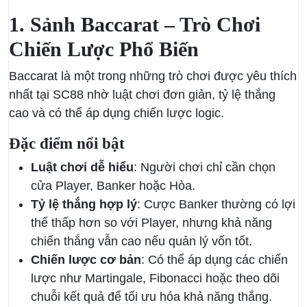
1. Sảnh Baccarat – Trò Chơi
Chiến Lược Phổ Biến
Baccarat là một trong những trò chơi được yêu thích
nhất tại SC88 nhờ luật chơi đơn giản, tỷ lệ thắng
cao và có thể áp dụng chiến lược logic.
Đặc điểm nổi bật
Luật chơi dễ hiểu
: Người chơi chỉ cần chọn
cửa Player, Banker hoặc Hòa.
Tỷ lệ thắng hợp lý
: Cược Banker thường có lợi
thế thấp hơn so với Player, nhưng khả năng
chiến thắng vẫn cao nếu quản lý vốn tốt.
Chiến lược cơ bản
: Có thể áp dụng các chiến
lược như Martingale, Fibonacci hoặc theo dõi
chuỗi kết quả để tối ưu hóa khả năng thắng.