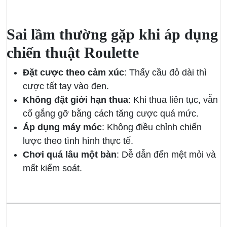
Sai lầm thường gặp khi áp dụng
chiến thuật Roulette
Đặt cược theo cảm xúc
: Thấy cầu đỏ dài thì
cược tất tay vào đen.
Không đặt giới hạn thua
: Khi thua liên tục, vẫn
cố gắng gỡ bằng cách tăng cược quá mức.
Áp dụng máy móc
: Không điều chỉnh chiến
lược theo tình hình thực tế.
Chơi quá lâu một bàn
: Dễ dẫn đến mệt mỏi và
mất kiểm soát.