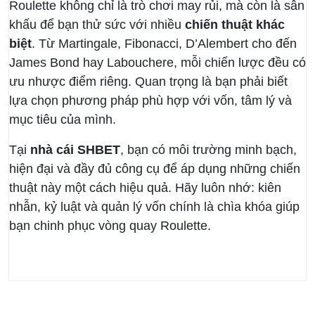
Roulette không chỉ là trò chơi may rủi, mà còn là sân
khấu để bạn thử sức với nhiều
chiến thuật khác
biệt
. Từ Martingale, Fibonacci, D’Alembert cho đến
James Bond hay Labouchere, mỗi chiến lược đều có
ưu nhược điểm riêng. Quan trọng là bạn phải biết
lựa chọn phương pháp phù hợp với vốn, tâm lý và
mục tiêu của mình.
Tại
nhà cái SHBET
, bạn có môi trường minh bạch,
hiện đại và đầy đủ công cụ để áp dụng những chiến
thuật này một cách hiệu quả. Hãy luôn nhớ: kiên
nhẫn, kỷ luật và quản lý vốn chính là chìa khóa giúp
bạn chinh phục vòng quay Roulette.