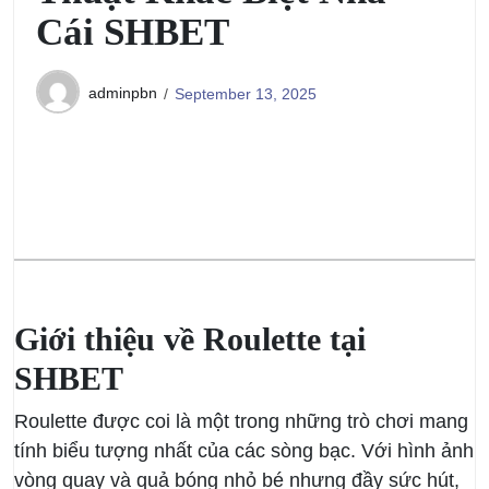
Cái SHBET
adminpbn
September 13, 2025
Giới thiệu về Roulette tại
SHBET
Roulette được coi là một trong những trò chơi mang
tính biểu tượng nhất của các sòng bạc. Với hình ảnh
vòng quay và quả bóng nhỏ bé nhưng đầy sức hút,