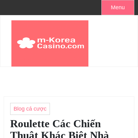
Skip
Menu
to
content
Blog cá cược
Roulette Các Chiến
Thuật Khác Biệt Nhà