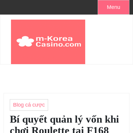
Skip
Menu
to
content
Blog cá cược
Bí quyết quản lý vốn khi
chơi Roulette tại F168