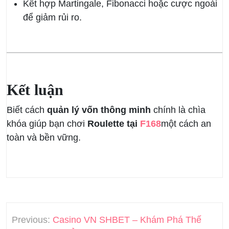
Kết hợp Martingale, Fibonacci hoặc cược ngoài
để giảm rủi ro.
Kết luận
Biết cách
quản lý vốn thông minh
chính là chìa
khóa giúp bạn chơi
Roulette tại
F168
một cách an
toàn và bền vững.
Post
Previous:
Casino VN SHBET – Khám Phá Thế