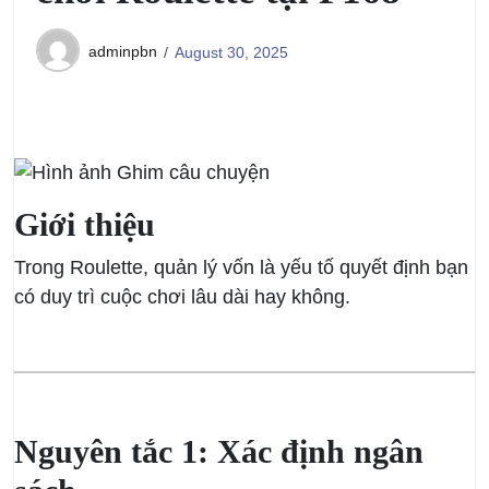
adminpbn
August 30, 2025
Giới thiệu
Trong Roulette, quản lý vốn là yếu tố quyết định bạn
có duy trì cuộc chơi lâu dài hay không.
Nguyên tắc 1: Xác định ngân