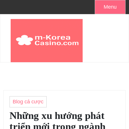
Skip
Menu
to
content
Blog cá cược
Những xu hướng phát
triển mới trong ngành