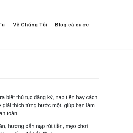
Tư
Về Chúng Tôi
Blog cá cược
 biết thủ tục đăng ký, nạp tiền hay cách
 giải thích từng bước một, giúp bạn làm
an toàn.
oản, hướng dẫn nạp rút tiền, mẹo chơi