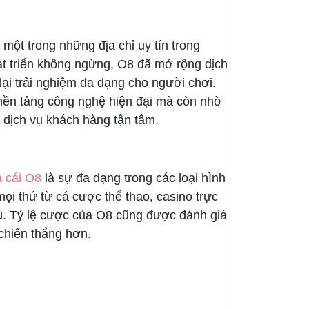
một trong những địa chỉ uy tín trong
át triển không ngừng, O8 đã mở rộng dịch
lại trải nghiệm đa dạng cho người chơi.
nền tảng công nghệ hiện đại mà còn nhờ
 dịch vụ khách hàng tận tâm.
 cái O8
là sự đa dạng trong các loại hình
ọi thứ từ cá cược thể thao, casino trực
hú. Tỷ lệ cược của O8 cũng được đánh giá
 chiến thắng hơn.