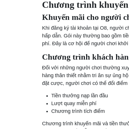
Chương trình khuyến 
Khuyến mãi cho người c
Khi đăng ký tài khoản tại O8, người
hấp dẫn. Gói này thường bao gồm tiề
phí. Đây là cơ hội để người chơi khởi
Chương trình khách hàng
Đối với những người chơi thường xuy
hàng thân thiết nhằm tri ân sự ủng hộ
đặt cược, người chơi có thể đổi điểm 
Tiền thưởng nạp lần đầu
Lượt quay miễn phí
Chương trình tích điểm
Chương trình khuyến mãi và tiền thư