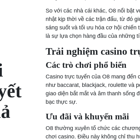
So với các nhà cái khác, O8 nổi bật vớ
nhật kịp thời về các trận đấu, từ đó 
sáng suốt và tối ưu hóa cơ hội chiến 
là sự lựa chọn hàng đầu của những tí
Trải nghiệm casino tr
i
Các trò chơi phổ biến
Casino trực tuyến của O8 mang đến c
yết
như baccarat, blackjack, roulette và p
giao diện bắt mắt và âm thanh sống 
bạc thực sự.
uả
Ưu đãi và khuyến mãi
O8 thường xuyên tổ chức các chương
chơi casino. Điều này không chỉ thu 