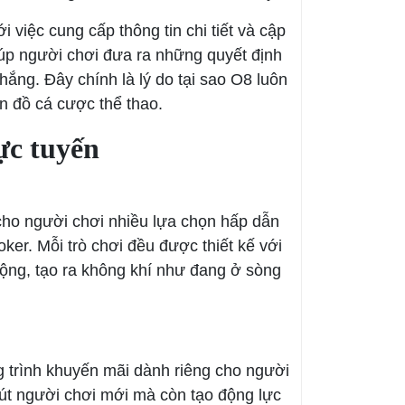
i việc cung cấp thông tin chi tiết và cập
giúp người chơi đưa ra những quyết định
thắng. Đây chính là lý do tại sao O8 luôn
n đồ cá cược thể thao.
ực tuyến
ho người chơi nhiều lựa chọn hấp dẫn
oker. Mỗi trò chơi đều được thiết kế với
động, tạo ra không khí như đang ở sòng
 trình khuyến mãi dành riêng cho người
hút người chơi mới mà còn tạo động lực