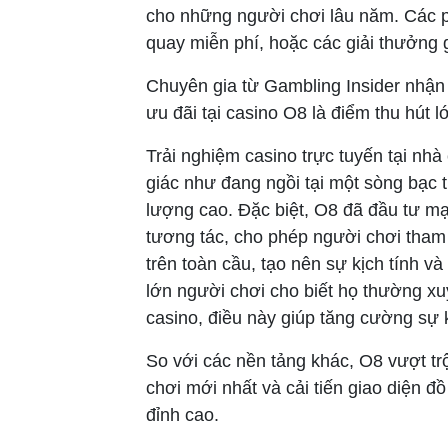
cho những người chơi lâu năm. Các p
quay miễn phí, hoặc các giải thưởng gi
Chuyên gia từ Gambling Insider nhận
ưu đãi tại casino O8 là điểm thu hút l
Trải nghiệm casino trực tuyến tại nh
giác như đang ngồi tại một sòng bạc 
lượng cao. Đặc biệt, O8 đã đầu tư mạn
tương tác, cho phép người chơi tham
trên toàn cầu, tạo nên sự kịch tính 
lớn người chơi cho biết họ thường xu
casino, điều này giúp tăng cường sự 
So với các nền tảng khác, O8 vượt trộ
chơi mới nhất và cải tiến giao diện đ
đỉnh cao.