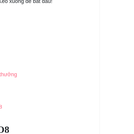
Kéo xuống để bắt đầu!
 thưởng
8
 O8