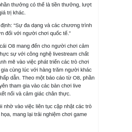
hần thưởng có thể là tiền thưởng, lượt
á trị khác.
 định: “Sự đa dạng và các chương trình
ớn đối với người chơi quốc tế.”
à cái O8 mang đến cho người chơi cảm
thực sự với công nghệ livestream chất
h mẽ vào việc phát triển các trò chơi
 gia cùng lúc với hàng trăm người khác
và hấp dẫn. Theo một báo cáo từ O8, phần
yên tham gia vào các bàn chơi live
kết nối và cảm giác chân thực.
i nhờ vào việc liên tục cập nhật các trò
ồ họa, mang lại trải nghiệm chơi game