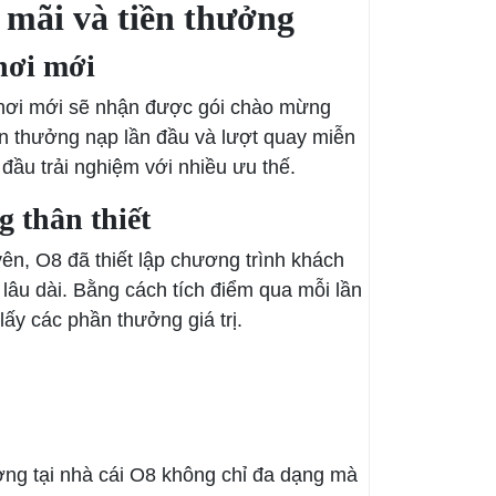
mãi và tiền thưởng
hơi mới
 chơi mới sẽ nhận được gói chào mừng
n thưởng nạp lần đầu và lượt quay miễn
 đầu trải nghiệm với nhiều ưu thế.
 thân thiết
ên, O8 đã thiết lập chương trình khách
 lâu dài. Bằng cách tích điểm qua mỗi lần
lấy các phần thưởng giá trị.
ởng tại nhà cái O8 không chỉ đa dạng mà