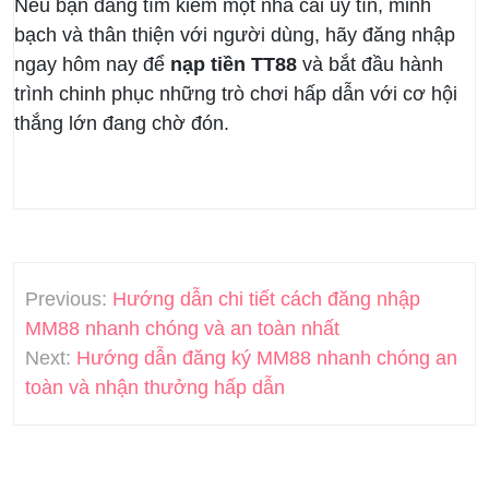
Nếu bạn đang tìm kiếm một nhà cái uy tín, minh
bạch và thân thiện với người dùng, hãy đăng nhập
ngay hôm nay để
nạp tiền TT88
và bắt đầu hành
trình chinh phục những trò chơi hấp dẫn với cơ hội
thắng lớn đang chờ đón.
Post
Previous:
Hướng dẫn chi tiết cách đăng nhập
navigation
MM88 nhanh chóng và an toàn nhất
Next:
Hướng dẫn đăng ký MM88 nhanh chóng an
toàn và nhận thưởng hấp dẫn