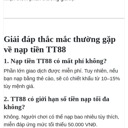
Giải đáp thắc mắc thường gặp
về nạp tiền TT88
1. Nạp tiền TT88 có mất phí không?
Phần lớn giao dịch được miễn phí. Tuy nhiên, nếu
bạn nạp bằng thẻ cào, sẽ có chiết khấu từ 10–15%
tùy mệnh giá.
2. TT88 có giới hạn số tiền nạp tối đa
không?
Không. Người chơi có thể nạp bao nhiêu tùy thích,
miễn đáp ứng mức tối thiểu 50.000 VNĐ.