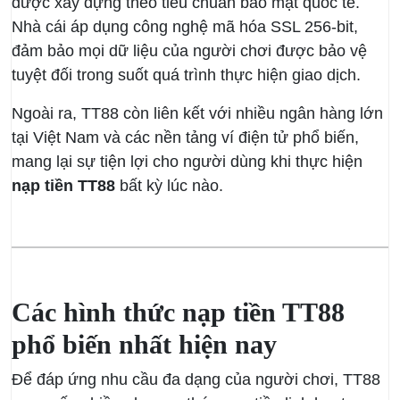
được xây dựng theo tiêu chuẩn bảo mật quốc tế.
Nhà cái áp dụng công nghệ mã hóa SSL 256-bit,
đảm bảo mọi dữ liệu của người chơi được bảo vệ
tuyệt đối trong suốt quá trình thực hiện giao dịch.
Ngoài ra, TT88 còn liên kết với nhiều ngân hàng lớn
tại Việt Nam và các nền tảng ví điện tử phổ biến,
mang lại sự tiện lợi cho người dùng khi thực hiện
nạp tiền TT88
bất kỳ lúc nào.
Các hình thức nạp tiền TT88
phổ biến nhất hiện nay
Để đáp ứng nhu cầu đa dạng của người chơi, TT88