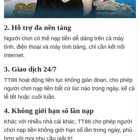
2. Hỗ trợ đa nền tảng
Người chơi có thể nạp tiền dễ dàng trên cả máy
tính, điện thoại và máy tính bảng, chỉ cần kết nối
Internet.
3. Giao dịch 24/7
TT88 hoạt động liên tục không gián đoạn, cho phép
người chơi nạp tiền bất cứ lúc nào trong ngày, kể cả
lễ tết hoặc cuối tuần.
4. Không giới hạn số lần nạp
Khác với nhiều nhà cái khác, TT88 cho phép người
chơi nạp tiền không giới hạn số lần trong ngày, phù
hợp với mọi nhu cầu giải trí.