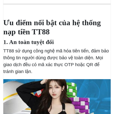
Ưu điểm nổi bật của hệ thống
nạp tiền TT88
1. An toàn tuyệt đối
TT88 sử dụng công nghệ mã hóa tiên tiến, đảm bảo
thông tin người dùng được bảo vệ toàn diện. Mọi
giao dịch đều có mã xác thực OTP hoặc QR để
tránh gian lận.