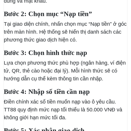
dùng và mật khẩu.
Bước 2: Chọn mục “Nạp tiền”
Tại giao diện chính, nhấn chọn mục “Nạp tiền” ở góc
trên màn hình. Hệ thống sẽ hiển thị danh sách các
phương thức giao dịch hiện có.
Bước 3: Chọn hình thức nạp
Lựa chọn phương thức phù hợp (ngân hàng, ví điện
tử, QR, thẻ cào hoặc đại lý). Mỗi hình thức sẽ có
hướng dẫn cụ thể kèm thông tin cần nhập.
Bước 4: Nhập số tiền cần nạp
Điền chính xác số tiền muốn nạp vào ô yêu cầu.
TT88 quy định mức nạp tối thiểu là 50.000 VNĐ và
không giới hạn mức tối đa.
Bước 5: Xác nhận giao dịch