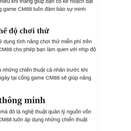
hiêu khi thắng giúp bạn có kế hoạch đặt
ổng game CM88 luôn đảm bảo sự minh
hế độ chơi thử
ử dụng tính năng chơi thử miễn phí trên
 CM88 cho phép bạn làm quen với nhịp độ
 những chiến thuật cá nhân trước khi
 ngày tại cổng game CM88 sẽ giúp nâng
 thông minh
 mà đó là nghệ thuật quản lý nguồn vốn
 CM88 luôn áp dụng những chiến thuật