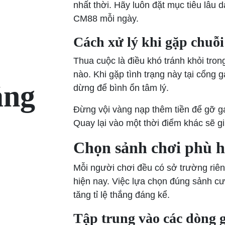
nhất thời. Hãy luôn đặt mục tiêu lâu 
CM88 mỗi ngày.
Cách xử lý khi gặp chuỗi 
Thua cuộc là điều khó tránh khỏi tron
nào. Khi gặp tình trạng này tại cổng
ắng
dừng để bình ổn tâm lý.
Đừng vội vàng nạp thêm tiền để gỡ g
Quay lại vào một thời điểm khác sẽ g
Chọn sảnh chơi phù h
Mỗi người chơi đều có sở trường riêng 
hiện nay. Việc lựa chọn đúng sảnh c
tăng tỉ lệ thắng đáng kể.
Tập trung vào các dòng 