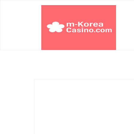
Skip
to
content