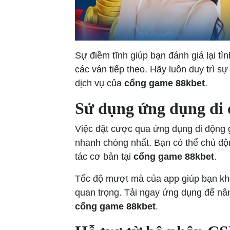
Sự điềm tĩnh giúp bạn đánh giá lại tì
các ván tiếp theo. Hãy luôn duy trì sự
dịch vụ của
cổng game 88kbet
.
Sử dụng ứng dụng di
Việc đặt cược qua ứng dụng di động 
nhanh chóng nhất. Bạn có thể chủ động
tác cơ bản tại
cổng game 88kbet
.
Tốc độ mượt mà của app giúp bạn kh
quan trọng. Tải ngay ứng dụng để nâ
cổng game 88kbet
.