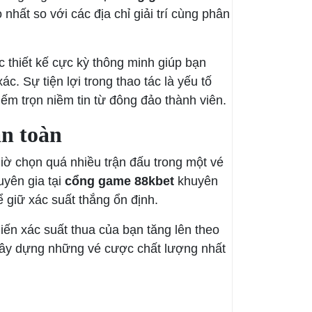
hất so với các địa chỉ giải trí cùng phân
 thiết kế cực kỳ thông minh giúp bạn
. Sự tiện lợi trong thao tác là yếu tố
ếm trọn niềm tin từ đông đảo thành viên.
an toàn
iờ chọn quá nhiều trận đấu trong một vé
yên gia tại
cổng game 88kbet
khuyên
ể giữ xác suất thắng ổn định.
hiến xác suất thua của bạn tăng lên theo
 xây dựng những vé cược chất lượng nhất