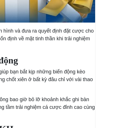
nh hình và đưa ra quyết định đặt cược cho
 ổn định về mặt tinh thần khi trải nghiệm
 động
giúp bạn bắt kịp những biến động kèo
 chốt xiên ở bất kỳ đâu chỉ với vài thao
ông bao giờ bỏ lỡ khoảnh khắc ghi bàn
ng tầm trải nghiệm cá cược đỉnh cao cùng