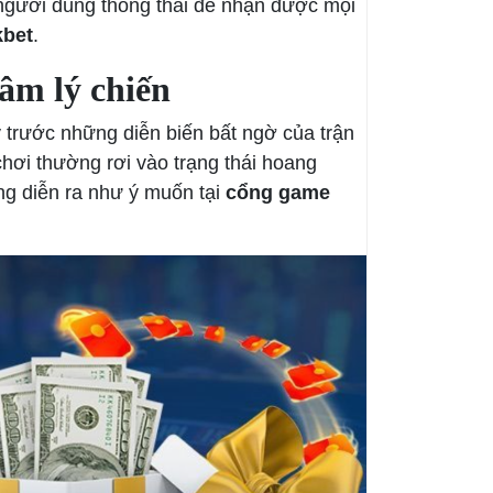
 người dùng thông thái để nhận được mọi
kbet
.
âm lý chiến
ý trước những diễn biến bất ngờ của trận
chơi thường rơi vào trạng thái hoang
ng diễn ra như ý muốn tại
cổng game