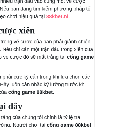
nhiều trận đấu vào cùng một vé cược
g. Nếu bạn đang tìm kiếm phương pháp tối
ẹo chơi hiệu quả tại
88kbet.nl
.
cược xiên
n trong vé cược của bạn phải giành chiến
. Nếu chỉ cần một trận đấu trong xiên của
ào vé cược đó sẽ mất trắng tại
cổng game
n phải cực kỳ cẩn trọng khi lựa chọn các
Hãy luôn cân nhắc kỹ lưỡng trước khi
 của
cổng game 88kbet
.
ại đây
ảng của chúng tôi chính là tỷ lệ trả
rường. Người chơi tại
cổng game 88kbet