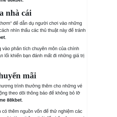
me 88kbet
.
a nhà cái
 “thơm” để dẫn dụ người chơi vào những
ách nhìn thấu các thủ thuật này để tránh
et
.
ng vào phân tích chuyên môn của chính
 lối khiến bạn đánh mất đi những giá trị
khuyến mãi
chương trình thưởng thêm cho những vé
ộng theo dõi thông báo để không bỏ lỡ
me 88kbet
.
 có thêm nguồn vốn để thử nghiệm các