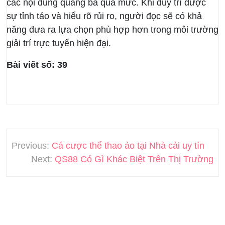
các nội dung quảng bá quá mức. Khi duy trì được
sự tỉnh táo và hiểu rõ rủi ro, người đọc sẽ có khả
năng đưa ra lựa chọn phù hợp hơn trong môi trường
giải trí trực tuyến hiện đại.
Bài viết số: 39
Post
Previous:
Cá cược thể thao ảo tại Nhà cái uy tín
navigation
Next:
QS88 Có Gì Khác Biệt Trên Thị Trường