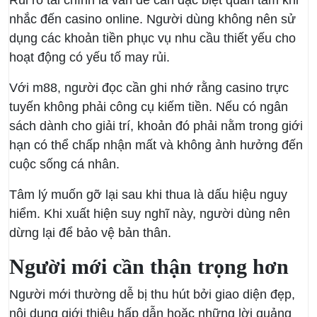
Rủi ro tài chính là vấn đề cần đặc biệt quan tâm khi
nhắc đến casino online. Người dùng không nên sử
dụng các khoản tiền phục vụ nhu cầu thiết yếu cho
hoạt động có yếu tố may rủi.
Với m88, người đọc cần ghi nhớ rằng casino trực
tuyến không phải công cụ kiếm tiền. Nếu có ngân
sách dành cho giải trí, khoản đó phải nằm trong giới
hạn có thể chấp nhận mất và không ảnh hưởng đến
cuộc sống cá nhân.
Tâm lý muốn gỡ lại sau khi thua là dấu hiệu nguy
hiểm. Khi xuất hiện suy nghĩ này, người dùng nên
dừng lại để bảo vệ bản thân.
Người mới cần thận trọng hơn
Người mới thường dễ bị thu hút bởi giao diện đẹp,
nội dung giới thiệu hấp dẫn hoặc những lời quảng