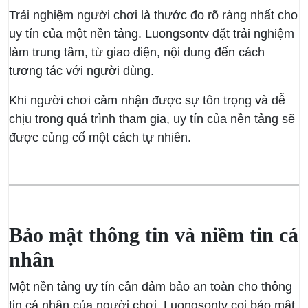
Trải nghiệm người chơi là thước đo rõ ràng nhất cho
uy tín của một nền tảng. Luongsontv đặt trải nghiệm
làm trung tâm, từ giao diện, nội dung đến cách
tương tác với người dùng.
Khi người chơi cảm nhận được sự tôn trọng và dễ
chịu trong quá trình tham gia, uy tín của nền tảng sẽ
được củng cố một cách tự nhiên.
Bảo mật thông tin và niềm tin cá
nhân
Một nền tảng uy tín cần đảm bảo an toàn cho thông
tin cá nhân của người chơi. Luongsontv coi bảo mật