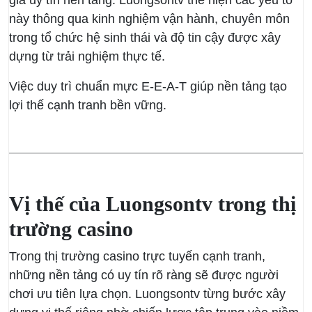
giá uy tín nền tảng. Luongsontv thể hiện các yếu tố
này thông qua kinh nghiệm vận hành, chuyên môn
trong tổ chức hệ sinh thái và độ tin cậy được xây
dựng từ trải nghiệm thực tế.
Việc duy trì chuẩn mực E-E-A-T giúp nền tảng tạo
lợi thế cạnh tranh bền vững.
Vị thế của Luongsontv trong thị
trường casino
Trong thị trường casino trực tuyến cạnh tranh,
những nền tảng có uy tín rõ ràng sẽ được người
chơi ưu tiên lựa chọn. Luongsontv từng bước xây