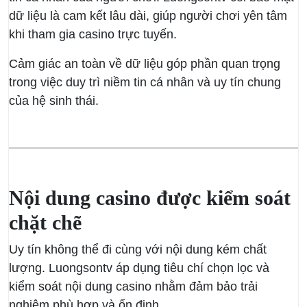
dữ liệu là cam kết lâu dài, giúp người chơi yên tâm
khi tham gia casino trực tuyến.
Cảm giác an toàn về dữ liệu góp phần quan trọng
trong việc duy trì niềm tin cá nhân và uy tín chung
của hệ sinh thái.
Nội dung casino được kiểm soát
chặt chẽ
Uy tín không thể đi cùng với nội dung kém chất
lượng. Luongsontv áp dụng tiêu chí chọn lọc và
kiểm soát nội dung casino nhằm đảm bảo trải
nghiệm phù hợp và ổn định.