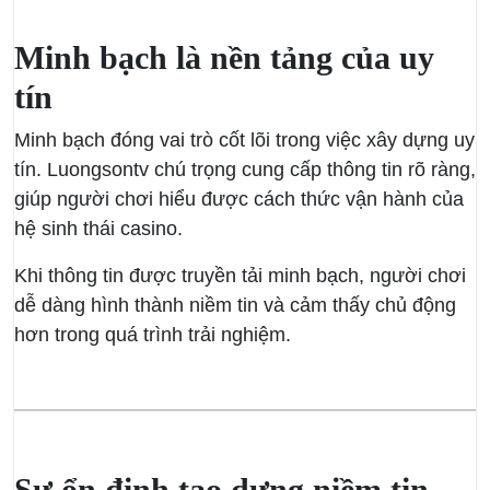
Minh bạch là nền tảng của uy
tín
Minh bạch đóng vai trò cốt lõi trong việc xây dựng uy
tín. Luongsontv chú trọng cung cấp thông tin rõ ràng,
giúp người chơi hiểu được cách thức vận hành của
hệ sinh thái casino.
Khi thông tin được truyền tải minh bạch, người chơi
dễ dàng hình thành niềm tin và cảm thấy chủ động
hơn trong quá trình trải nghiệm.
Sự ổn định tạo dựng niềm tin