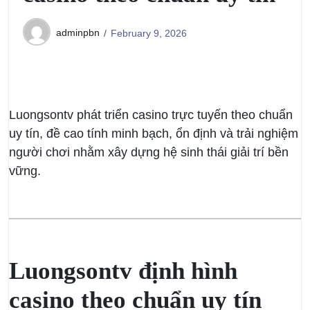
adminpbn
February 9, 2026
Luongsontv phát triển casino trực tuyến theo chuẩn
uy tín, đề cao tính minh bạch, ổn định và trải nghiệm
người chơi nhằm xây dựng hệ sinh thái giải trí bền
vững.
Luongsontv định hình
casino theo chuẩn uy tín