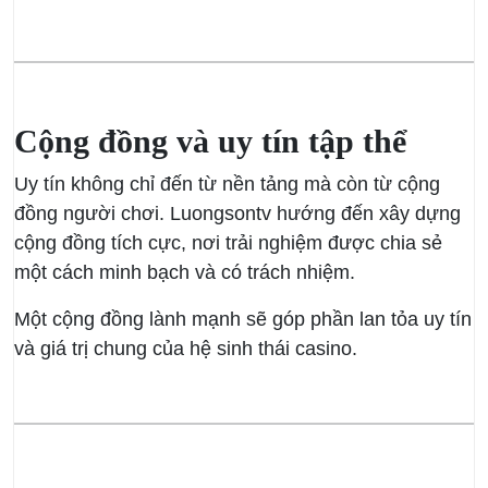
Cộng đồng và uy tín tập thể
Uy tín không chỉ đến từ nền tảng mà còn từ cộng
đồng người chơi. Luongsontv hướng đến xây dựng
cộng đồng tích cực, nơi trải nghiệm được chia sẻ
một cách minh bạch và có trách nhiệm.
Một cộng đồng lành mạnh sẽ góp phần lan tỏa uy tín
và giá trị chung của hệ sinh thái casino.