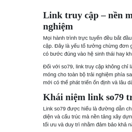
Link truy cập – nền m
nghiệm
Mọi hành trình trực tuyến đều bắt đầu
cập. Đây là yếu tố tưởng chừng đơn g
có bước đúng vào hệ sinh thái hay k
Đối với so79, link truy cập không chỉ 
móng cho toàn bộ trải nghiệm phía s
mới có thể phát triển ổn định và lâu dà
Khái niệm link so79 tr
Link so79 được hiểu là đường dẫn ch
diện và cấu trúc mà nền tảng xây dựng
tối ưu và duy trì nhằm đảm bảo khả n