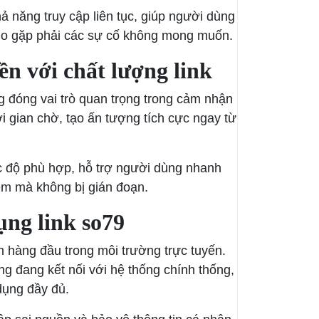
ả năng truy cập liên tục, giúp người dùng
lo gặp phải các sự cố không mong muốn.
ền với chất lượng link
ng đóng vai trò quan trọng trong cảm nhận
i gian chờ, tạo ấn tượng tích cực ngay từ
c độ phù hợp, hỗ trợ người dùng nhanh
ệm mà không bị gián đoạn.
ụng link so79
m hàng đầu trong môi trường trực tuyến.
ng đang kết nối với hệ thống chính thống,
dụng đầy đủ.