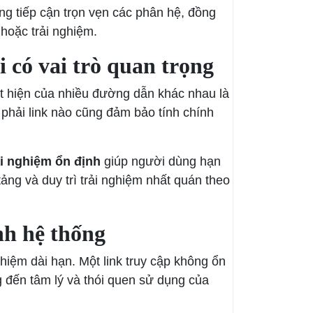
ng tiếp cận trọn vẹn các phân hệ, đồng
 hoặc trải nghiệm.
ại có vai trò quan trọng
ất hiện của nhiều đường dẫn khác nhau là
 phải link nào cũng đảm bảo tính chính
ải nghiệm ổn định
giúp người dùng hạn
tảng và duy trì trải nghiệm nhất quán theo
nh hệ thống
nghiệm dài hạn. Một link truy cập không ổn
 đến tâm lý và thói quen sử dụng của