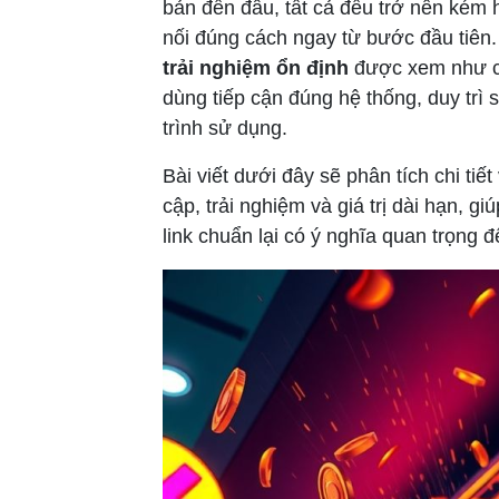
bản đến đâu, tất cả đều trở nên kém 
nối đúng cách ngay từ bước đầu tiên.
trải nghiệm ổn định
được xem như ch
dùng tiếp cận đúng hệ thống, duy trì 
trình sử dụng.
Bài viết dưới đây sẽ phân tích chi tiết
cập, trải nghiệm và giá trị dài hạn, 
link chuẩn lại có ý nghĩa quan trọng đ