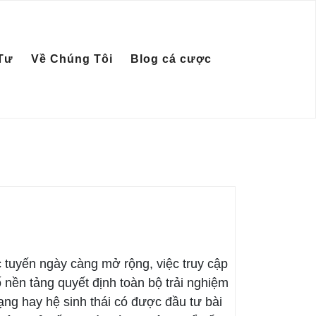
Tư
Về Chúng Tôi
Blog cá cược
ực tuyến ngày càng mở rộng, việc truy cập
ố nền tảng quyết định toàn bộ trải nghiệm
ng hay hệ sinh thái có được đầu tư bài