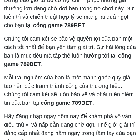
Đừng bao giờ từ bỏ cơ hội chinh phục những giải
thưởng lớn đang chờ đợi bạn trong trò chơi này. Sự
kiên trì và chiến thuật hợp lý sẽ mang lại quả ngọt
cho bạn tại
cổng game 789BET
.
Chúng tôi cam kết sẽ bảo vệ quyền lợi của bạn một
cách tốt nhất để bạn yên tâm giải trí. Sự hài lòng của
bạn là mục tiêu mà tập thể luôn hướng tới tại
cổng
game 789BET
.
Mỗi trải nghiệm của bạn là một mảnh ghép quý giá
tạo nên bức tranh thành công của thương hiệu.
Chúng tôi cam kết sẽ luôn bảo vệ và phát triển niềm
tin của bạn tại
cổng game 789BET
.
Hãy đăng nhập ngay hôm nay để khám phá vô vàn
điều thú vị và hấp dẫn đang chờ đợi. Thế giới giải trí
đẳng cấp nhất đang nằm ngay trong tầm tay của bạn