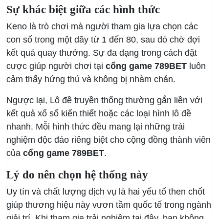
Sự khác biệt giữa các hình thức
Keno là trò chơi mà người tham gia lựa chọn các
con số trong một dãy từ 1 đến 80, sau đó chờ đợi
kết quả quay thưởng. Sự đa dạng trong cách đặt
cược giúp người chơi tại
cổng game 789BET
luôn
cảm thấy hứng thú và không bị nhàm chán.
Ngược lại, Lô đề truyền thống thường gắn liền với
kết quả xổ số kiến thiết hoặc các loại hình lô đề
nhanh. Mỗi hình thức đều mang lại những trải
nghiệm độc đáo riêng biệt cho cộng đồng thành viên
của
cổng game 789BET
.
Lý do nên chọn hệ thống này
Uy tín và chất lượng dịch vụ là hai yếu tố then chốt
giúp thương hiệu này vươn tầm quốc tế trong ngành
giải trí. Khi tham gia trải nghiệm tại đây, bạn không