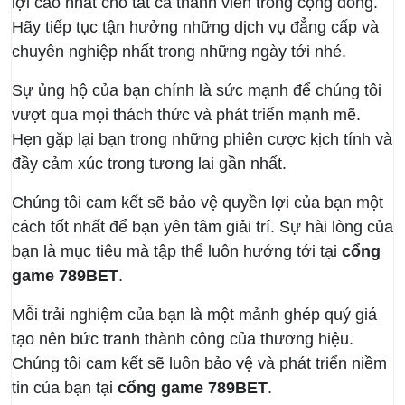
lợi cao nhất cho tất cả thành viên trong cộng đồng.
Hãy tiếp tục tận hưởng những dịch vụ đẳng cấp và
chuyên nghiệp nhất trong những ngày tới nhé.
Sự ủng hộ của bạn chính là sức mạnh để chúng tôi
vượt qua mọi thách thức và phát triển mạnh mẽ.
Hẹn gặp lại bạn trong những phiên cược kịch tính và
đầy cảm xúc trong tương lai gần nhất.
Chúng tôi cam kết sẽ bảo vệ quyền lợi của bạn một
cách tốt nhất để bạn yên tâm giải trí. Sự hài lòng của
bạn là mục tiêu mà tập thể luôn hướng tới tại
cổng
game 789BET
.
Mỗi trải nghiệm của bạn là một mảnh ghép quý giá
tạo nên bức tranh thành công của thương hiệu.
Chúng tôi cam kết sẽ luôn bảo vệ và phát triển niềm
tin của bạn tại
cổng game 789BET
.