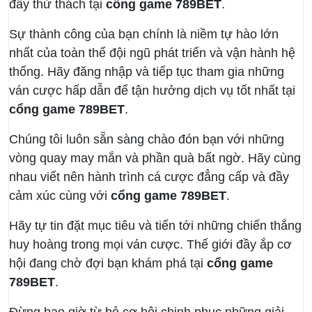
đầy thử thách tại
cổng game 789BET
.
Sự thành công của bạn chính là niềm tự hào lớn
nhất của toàn thể đội ngũ phát triển và vận hành hệ
thống. Hãy đăng nhập và tiếp tục tham gia những
ván cược hấp dẫn để tận hưởng dịch vụ tốt nhất tại
cổng game 789BET
.
Chúng tôi luôn sẵn sàng chào đón bạn với những
vòng quay may mắn và phần quà bất ngờ. Hãy cùng
nhau viết nên hành trình cá cược đẳng cấp và đầy
cảm xúc cùng với
cổng game 789BET
.
Hãy tự tin đặt mục tiêu và tiến tới những chiến thắng
huy hoàng trong mọi ván cược. Thế giới đầy ắp cơ
hội đang chờ đợi bạn khám phá tại
cổng game
789BET
.