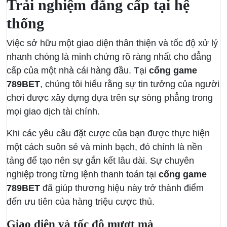
Trải nghiệm đẳng cấp tại hệ
thống
Việc sở hữu một giao diện thân thiện và tốc độ xử lý
nhanh chóng là minh chứng rõ ràng nhất cho đẳng
cấp của một nhà cái hàng đầu. Tại
cổng game
789BET
, chúng tôi hiểu rằng sự tin tưởng của người
chơi được xây dựng dựa trên sự sòng phẳng trong
mọi giao dịch tài chính.
Khi các yêu cầu đặt cược của bạn được thực hiện
một cách suôn sẻ và minh bạch, đó chính là nền
tảng để tạo nên sự gắn kết lâu dài. Sự chuyên
nghiệp trong từng lệnh thanh toán tại
cổng game
789BET
đã giúp thương hiệu này trở thành điểm
đến ưu tiên của hàng triệu cược thủ.
Giao diện và tốc độ mượt mà