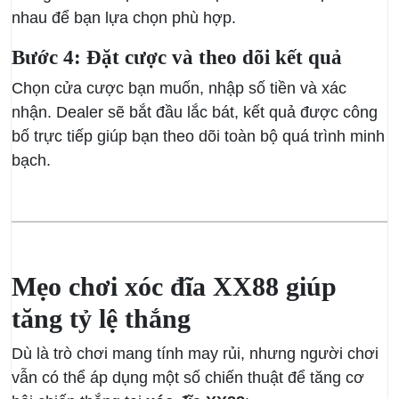
nhau để bạn lựa chọn phù hợp.
Bước 4: Đặt cược và theo dõi kết quả
Chọn cửa cược bạn muốn, nhập số tiền và xác
nhận. Dealer sẽ bắt đầu lắc bát, kết quả được công
bố trực tiếp giúp bạn theo dõi toàn bộ quá trình minh
bạch.
Mẹo chơi xóc đĩa XX88 giúp
tăng tỷ lệ thắng
Dù là trò chơi mang tính may rủi, nhưng người chơi
vẫn có thể áp dụng một số chiến thuật để tăng cơ