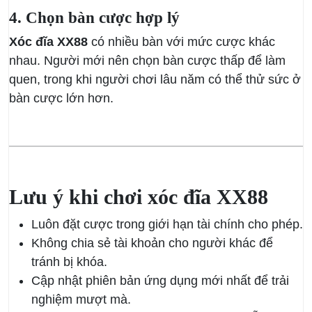
4. Chọn bàn cược hợp lý
Xóc đĩa XX88
có nhiều bàn với mức cược khác
nhau. Người mới nên chọn bàn cược thấp để làm
quen, trong khi người chơi lâu năm có thể thử sức ở
bàn cược lớn hơn.
Lưu ý khi chơi xóc đĩa XX88
Luôn đặt cược trong giới hạn tài chính cho phép.
Không chia sẻ tài khoản cho người khác để
tránh bị khóa.
Cập nhật phiên bản ứng dụng mới nhất để trải
nghiệm mượt mà.