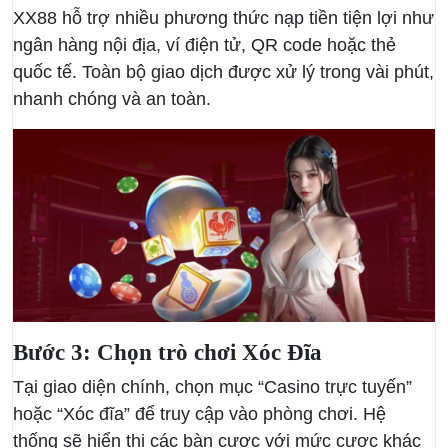
XX88 hỗ trợ nhiều phương thức nạp tiền tiện lợi như
ngân hàng nội địa, ví điện tử, QR code hoặc thẻ
quốc tế. Toàn bộ giao dịch được xử lý trong vài phút,
nhanh chóng và an toàn.
Bước 3: Chọn trò chơi Xóc Đĩa
Tại giao diện chính, chọn mục “Casino trực tuyến”
hoặc “Xóc đĩa” để truy cập vào phòng chơi. Hệ
thống sẽ hiển thị các bàn cược với mức cược khác