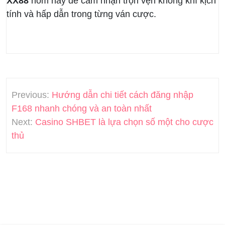
XX88
hôm nay để cảm nhận trọn vẹn không khí kịch
tính và hấp dẫn trong từng ván cược.
Post
Previous:
Hướng dẫn chi tiết cách đăng nhập
navigation
F168 nhanh chóng và an toàn nhất
Next:
Casino SHBET là lựa chọn số một cho cược
thủ