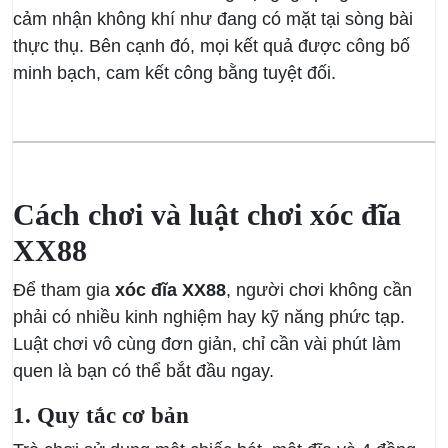
cảm nhận không khí như đang có mặt tại sòng bài
thực thụ. Bên cạnh đó, mọi kết quả được công bố
minh bạch, cam kết công bằng tuyệt đối.
Cách chơi và luật chơi xóc đĩa
XX88
Để tham gia
xóc đĩa XX88
, người chơi không cần
phải có nhiều kinh nghiệm hay kỹ năng phức tạp.
Luật chơi vô cùng đơn giản, chỉ cần vài phút làm
quen là bạn có thể bắt đầu ngay.
1. Quy tắc cơ bản