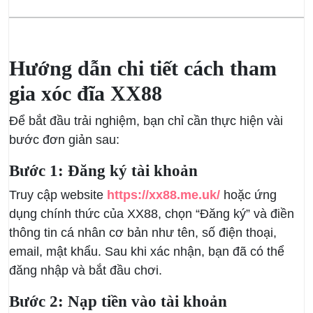
Hướng dẫn chi tiết cách tham
gia xóc đĩa XX88
Để bắt đầu trải nghiệm, bạn chỉ cần thực hiện vài
bước đơn giản sau:
Bước 1: Đăng ký tài khoản
Truy cập website
https://xx88.me.uk/
hoặc ứng
dụng chính thức của XX88, chọn “Đăng ký” và điền
thông tin cá nhân cơ bản như tên, số điện thoại,
email, mật khẩu. Sau khi xác nhận, bạn đã có thể
đăng nhập và bắt đầu chơi.
Bước 2: Nạp tiền vào tài khoản