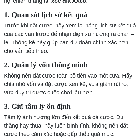
hội chiến thắng tại
xóc đĩa XX88
:
1. Quan sát lịch sử kết quả
Trước khi đặt cược, hãy xem lại bảng lịch sử kết quả
của các ván trước để nhận diện xu hướng ra chẵn –
lẻ. Thống kê này giúp bạn dự đoán chính xác hơn
cho ván tiếp theo.
2. Quản lý vốn thông minh
Không nên đặt cược toàn bộ tiền vào một cửa. Hãy
chia nhỏ vốn và đặt cược xen kẽ, vừa giảm rủi ro,
vừa duy trì được cuộc chơi lâu hơn.
3. Giữ tâm lý ổn định
Tâm lý ảnh hưởng lớn đến kết quả cá cược. Dù
thắng hay thua, hãy luôn bình tĩnh, không nên đặt
cược theo cảm xúc hoặc gấp thếp quá mức.