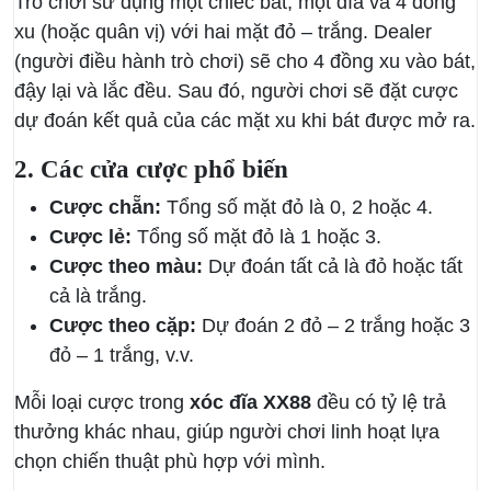
Trò chơi sử dụng một chiếc bát, một đĩa và 4 đồng
xu (hoặc quân vị) với hai mặt đỏ – trắng. Dealer
(người điều hành trò chơi) sẽ cho 4 đồng xu vào bát,
đậy lại và lắc đều. Sau đó, người chơi sẽ đặt cược
dự đoán kết quả của các mặt xu khi bát được mở ra.
2. Các cửa cược phổ biến
Cược chẵn:
Tổng số mặt đỏ là 0, 2 hoặc 4.
Cược lẻ:
Tổng số mặt đỏ là 1 hoặc 3.
Cược theo màu:
Dự đoán tất cả là đỏ hoặc tất
cả là trắng.
Cược theo cặp:
Dự đoán 2 đỏ – 2 trắng hoặc 3
đỏ – 1 trắng, v.v.
Mỗi loại cược trong
xóc đĩa XX88
đều có tỷ lệ trả
thưởng khác nhau, giúp người chơi linh hoạt lựa
chọn chiến thuật phù hợp với mình.