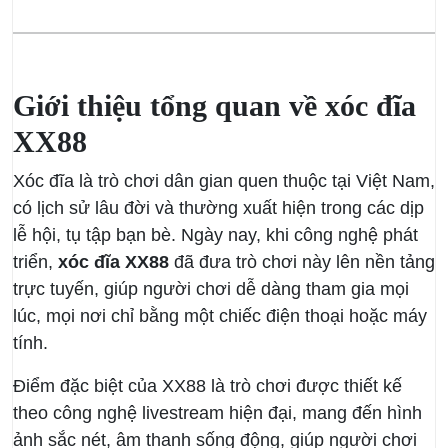
Giới thiệu tổng quan về xóc đĩa
XX88
Xóc đĩa là trò chơi dân gian quen thuộc tại Việt Nam,
có lịch sử lâu đời và thường xuất hiện trong các dịp
lễ hội, tụ tập bạn bè. Ngày nay, khi công nghệ phát
triển,
xóc đĩa XX88
đã đưa trò chơi này lên nền tảng
trực tuyến, giúp người chơi dễ dàng tham gia mọi
lúc, mọi nơi chỉ bằng một chiếc điện thoại hoặc máy
tính.
Điểm đặc biệt của XX88 là trò chơi được thiết kế
theo công nghệ livestream hiện đại, mang đến hình
ảnh sắc nét, âm thanh sống động, giúp người chơi