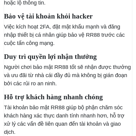
hoặc lộ thông tin.
Bảo vệ tài khoản khỏi hacker
Việc kích hoạt 2FA, đặt mật khẩu mạnh và đăng
nhập thiết bị cá nhân giúp bảo vệ RR88 trước các
cuộc tấn công mạng.
Duy trì quyền lợi nhận thưởng
Người chơi bảo mật RR88 tốt sẽ nhận được thưởng
và ưu đãi từ nhà cái đầy đủ mà không bị gián đoạn
bởi các rủi ro an ninh.
Hỗ trợ khách hàng nhanh chóng
Tài khoản bảo mật RR88 giúp bộ phận chăm sóc
khách hàng xác thực danh tính nhanh hơn, hỗ trợ
xử lý các vấn đề liên quan đến tài khoản và giao
dịch.