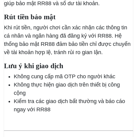
giúp bảo mật RR88 và số dư tài khoản.
Rút tiền bảo mật
Khi rút tiền, người chơi cần xác nhận các thông tin
cá nhân và ngân hàng đã đăng ký với RR88. Hệ
thống bảo mật RR88 đảm bảo tiền chỉ được chuyển
về tài khoản hợp lệ, tránh rủi ro gian lận.
Lưu ý khi giao dịch
Không cung cấp mã OTP cho người khác
Không thực hiện giao dịch trên thiết bị công
cộng
Kiểm tra các giao dịch bất thường và báo cáo
ngay với RR88