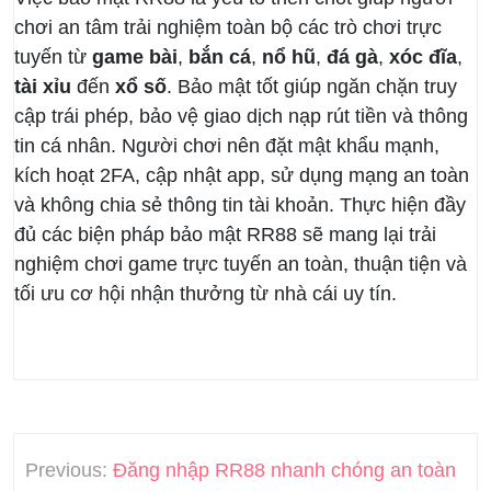
chơi an tâm trải nghiệm toàn bộ các trò chơi trực
tuyến từ
game bài
,
bắn cá
,
nổ hũ
,
đá gà
,
xóc đĩa
,
tài xỉu
đến
xổ số
. Bảo mật tốt giúp ngăn chặn truy
cập trái phép, bảo vệ giao dịch nạp rút tiền và thông
tin cá nhân. Người chơi nên đặt mật khẩu mạnh,
kích hoạt 2FA, cập nhật app, sử dụng mạng an toàn
và không chia sẻ thông tin tài khoản. Thực hiện đầy
đủ các biện pháp bảo mật RR88 sẽ mang lại trải
nghiệm chơi game trực tuyến an toàn, thuận tiện và
tối ưu cơ hội nhận thưởng từ nhà cái uy tín.
Post
Previous:
Đăng nhập RR88 nhanh chóng an toàn
navigation