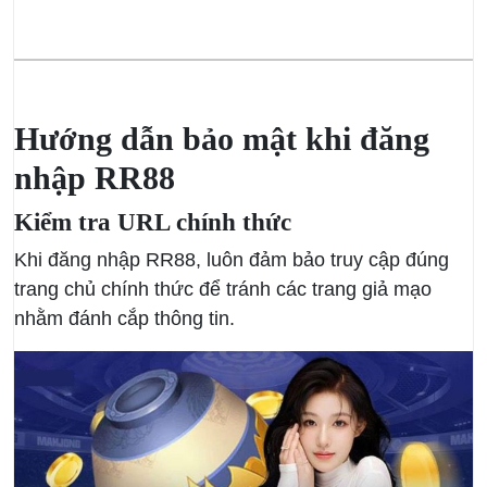
Hướng dẫn bảo mật khi đăng
nhập RR88
Kiểm tra URL chính thức
Khi đăng nhập RR88, luôn đảm bảo truy cập đúng
trang chủ chính thức để tránh các trang giả mạo
nhằm đánh cắp thông tin.