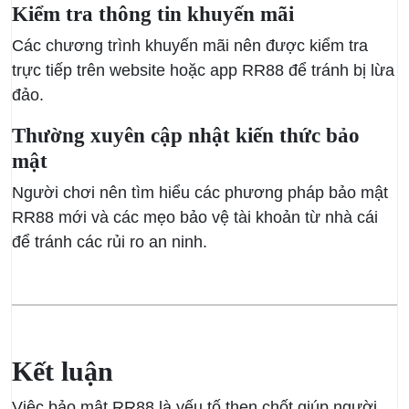
Kiểm tra thông tin khuyến mãi
Các chương trình khuyến mãi nên được kiểm tra
trực tiếp trên website hoặc app RR88 để tránh bị lừa
đảo.
Thường xuyên cập nhật kiến thức bảo
mật
Người chơi nên tìm hiểu các phương pháp bảo mật
RR88 mới và các mẹo bảo vệ tài khoản từ nhà cái
để tránh các rủi ro an ninh.
Kết luận
Việc bảo mật RR88 là yếu tố then chốt giúp người