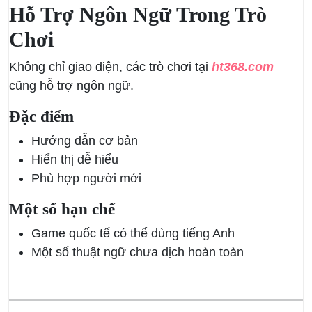
Hỗ Trợ Ngôn Ngữ Trong Trò
Chơi
Không chỉ giao diện, các trò chơi tại
ht368.com
cũng hỗ trợ ngôn ngữ.
Đặc điểm
Hướng dẫn cơ bản
Hiển thị dễ hiểu
Phù hợp người mới
Một số hạn chế
Game quốc tế có thể dùng tiếng Anh
Một số thuật ngữ chưa dịch hoàn toàn