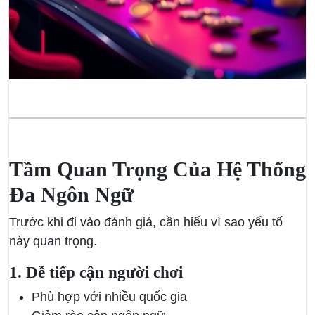
Tầm Quan Trọng Của Hệ Thống
Đa Ngôn Ngữ
Trước khi đi vào đánh giá, cần hiểu vì sao yếu tố
này quan trọng.
1. Dễ tiếp cận người chơi
Phù hợp với nhiều quốc gia