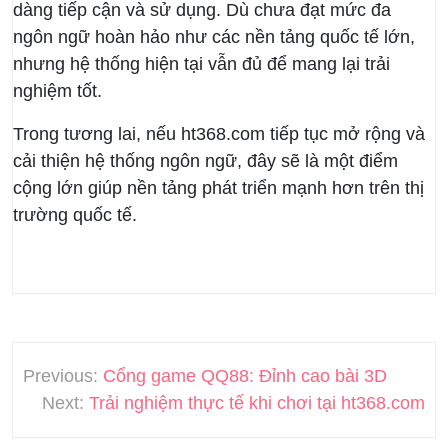
dàng tiếp cận và sử dụng. Dù chưa đạt mức đa
ngôn ngữ hoàn hảo như các nền tảng quốc tế lớn,
nhưng hệ thống hiện tại vẫn đủ để mang lại trải
nghiệm tốt.
Trong tương lai, nếu ht368.com tiếp tục mở rộng và
cải thiện hệ thống ngôn ngữ, đây sẽ là một điểm
cộng lớn giúp nền tảng phát triển mạnh hơn trên thị
trường quốc tế.
Post
Previous:
Cổng game QQ88: Đỉnh cao bài 3D
navigation
Next:
Trải nghiệm thực tế khi chơi tại ht368.com