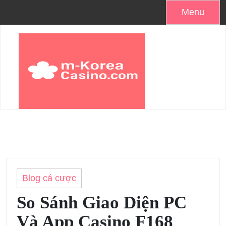
Skip
Menu
to
content
Blog cá cược
So Sánh Giao Diện PC
Và App Casino F168