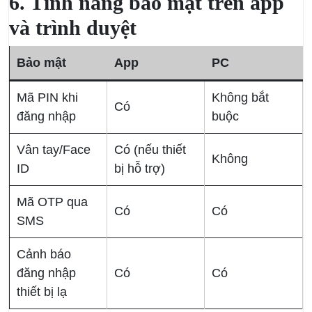
6. Tính năng bảo mật trên app
và trình duyệt
Bảo mật
App
PC
Mã PIN khi
Không bắt
Có
đăng nhập
buộc
Vân tay/Face
Có (nếu thiết
Không
ID
bị hỗ trợ)
Mã OTP qua
Có
Có
SMS
Cảnh báo
đăng nhập
Có
Có
thiết bị lạ