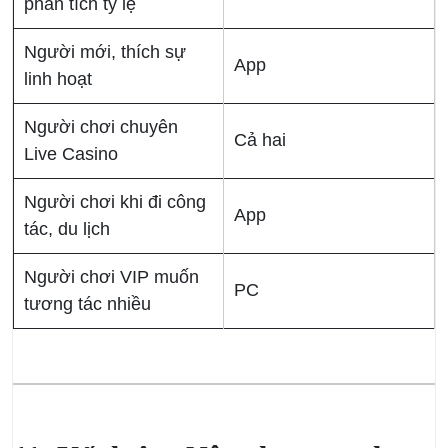
phân tích tỷ lệ
Người mới, thích sự
App
linh hoạt
Người chơi chuyên
Cả hai
Live Casino
Người chơi khi đi công
App
tác, du lịch
Người chơi VIP muốn
PC
tương tác nhiều