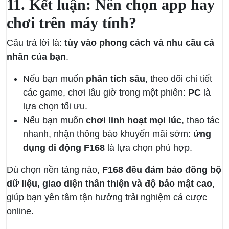
11. Kết luận: Nên chọn app hay
chơi trên máy tính?
Câu trả lời là:
tùy vào phong cách và nhu cầu cá
nhân của bạn
.
Nếu bạn muốn
phân tích sâu
, theo dõi chi tiết
các game, chơi lâu giờ trong một phiên:
PC
là
lựa chọn tối ưu.
Nếu bạn muốn
chơi linh hoạt mọi lúc
, thao tác
nhanh, nhận thông báo khuyến mãi sớm:
ứng
dụng di động F168
là lựa chọn phù hợp.
Dù chọn nền tảng nào,
F168 đều đảm bảo đồng bộ
dữ liệu, giao diện thân thiện và độ bảo mật cao
,
giúp bạn yên tâm tận hưởng trải nghiệm cá cược
online.