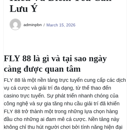
Lưu Ý
adminpbn
March 15, 2026
FLY 88 là gì và tại sao ngày
càng được quan tâm
FLY 88 là một nền tảng trực tuyến cung cấp các dịch
vụ cá cược và giải trí đa dạng, từ thể thao đến
casino trực tuyến. Sự phát triển nhanh chóng của
công nghệ và sự gia tăng nhu cầu giải trí đã khiến
FLY 88 trở thành một trong những lựa chọn hàng
đầu cho những ai đam mê cá cược. Nền tảng này
không chỉ thu hút người chơi bởi tính năng hiện đại