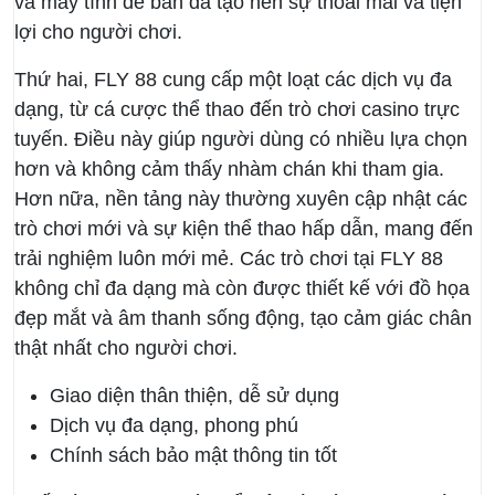
và máy tính để bàn đã tạo nên sự thoải mái và tiện
lợi cho người chơi.
Thứ hai, FLY 88 cung cấp một loạt các dịch vụ đa
dạng, từ cá cược thể thao đến trò chơi casino trực
tuyến. Điều này giúp người dùng có nhiều lựa chọn
hơn và không cảm thấy nhàm chán khi tham gia.
Hơn nữa, nền tảng này thường xuyên cập nhật các
trò chơi mới và sự kiện thể thao hấp dẫn, mang đến
trải nghiệm luôn mới mẻ. Các trò chơi tại FLY 88
không chỉ đa dạng mà còn được thiết kế với đồ họa
đẹp mắt và âm thanh sống động, tạo cảm giác chân
thật nhất cho người chơi.
Giao diện thân thiện, dễ sử dụng
Dịch vụ đa dạng, phong phú
Chính sách bảo mật thông tin tốt