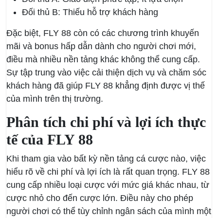
Đối thủ B: Thiếu hỗ trợ khách hàng
Đặc biệt, FLY 88 còn có các chương trình khuyến
mãi và bonus hấp dẫn dành cho người chơi mới,
điều mà nhiều nền tảng khác không thể cung cấp.
Sự tập trung vào việc cải thiện dịch vụ và chăm sóc
khách hàng đã giúp FLY 88 khẳng định được vị thế
của mình trên thị trường.
Phân tích chi phí và lợi ích thực
tế của FLY 88
Khi tham gia vào bất kỳ nền tảng cá cược nào, việc
hiểu rõ về chi phí và lợi ích là rất quan trọng. FLY 88
cung cấp nhiều loại cược với mức giá khác nhau, từ
cược nhỏ cho đến cược lớn. Điều này cho phép
người chơi có thể tùy chỉnh ngân sách của mình một