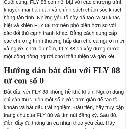
Cuối cùng, FLY 88 còn nổi bật với các chương trình
khuyến mãi hấp dẫn và chính sách chăm sóc khách
hàng tận tình. Những yếu tố này đã tạo ra sự khác
biệt và khiến FLY 88 trở nên phổ biến hơn so với
các đối thủ cạnh tranh khác. Bằng cách cung cấp
các chương trình thưởng hấp dẫn cho cả người mới
và người chơi lâu năm, FLY 88 đã xây dựng được
một cộng đồng người chơi thân thiện và gắn kết.
Hướng dẫn bắt đầu với FLY 88
từ con số 0
Bắt đầu với FLY 88 không hề khó khăn. Người dùng
chỉ cần thực hiện một số bước đơn giản để tạo tài
khoản và bắt đầu trải nghiệm. Đầu tiên, hãy truy cập
trang chủ của FLY 88 và tìm nút đăng ký. Sau đó,
điền đầy đủ thông tin cá nhân theo yêu cầu. Hãy