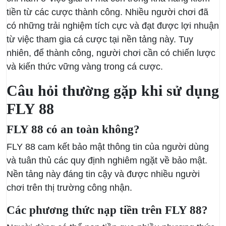
tiền từ các cược thành công. Nhiều người chơi đã
có những trải nghiệm tích cực và đạt được lợi nhuận
từ việc tham gia cá cược tại nền tảng này. Tuy
nhiên, để thành công, người chơi cần có chiến lược
và kiến thức vững vàng trong cá cược.
Câu hỏi thường gặp khi sử dụng
FLY 88
FLY 88 có an toàn không?
FLY 88 cam kết bảo mật thông tin của người dùng
và tuân thủ các quy định nghiêm ngặt về bảo mật.
Nền tảng này đáng tin cậy và được nhiều người
chơi trên thị trường công nhận.
Các phương thức nạp tiền trên FLY 88?