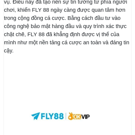
vụ. Điều này đã tạo nên sự tin tưởng từ phía người
chơi, khiến FLY 88 ngày càng được quan tâm hơn
trong cộng đồng cá cược. Bằng cách đầu tư vào
công nghệ bảo mật hàng đầu và quy trình xác thực
chặt chẽ, FLY 88 đã khẳng định được vị thế của
mình như một nền tảng cá cược an toàn và đáng tin
cậy.