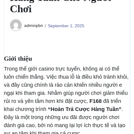
Chơi
adminpbn
September 1, 2025
Giới thiệu
Trong thế giới casino trực tuyến, không ai có thể
luôn chiến thắng. Việc thua lỗ là điều khó tránh khỏi,
và đây cũng chính là rào cản khiến nhiều người e
ngại khi tham gia. Nhằm giúp người chơi giảm thiểu
rủi ro và yên tâm hơn khi đặt cược,
F168
đã triển
khai chương trình
“Hoàn Trả Cược Hàng Tuần”
.
Đây là một trong những ưu đãi được người chơi
đánh giá cao, bởi nó mang lại lợi ích thực tế và tạo
sự an tâm khi tham gia cá cược.