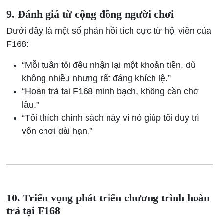
9. Đánh giá từ cộng đồng người chơi
Dưới đây là một số phản hồi tích cực từ hội viên của
F168:
“Mỗi tuần tôi đều nhận lại một khoản tiền, dù
không nhiều nhưng rất đáng khích lệ.”
“Hoàn trả tại F168 minh bạch, không cần chờ
lâu.”
“Tôi thích chính sách này vì nó giúp tôi duy trì
vốn chơi dài hạn.”
10. Triển vọng phát triển chương trình hoàn
trả tại F168