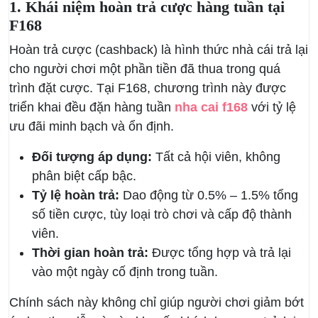
1. Khái niệm hoàn trả cược hàng tuần tại
F168
Hoàn trả cược (cashback) là hình thức nhà cái trả lại
cho người chơi một phần tiền đã thua trong quá
trình đặt cược. Tại F168, chương trình này được
triển khai đều đặn hàng tuần
nha cai f168
với tỷ lệ
ưu đãi minh bạch và ổn định.
Đối tượng áp dụng:
Tất cả hội viên, không
phân biệt cấp bậc.
Tỷ lệ hoàn trả:
Dao động từ 0.5% – 1.5% tổng
số tiền cược, tùy loại trò chơi và cấp độ thành
viên.
Thời gian hoàn trả:
Được tổng hợp và trả lại
vào một ngày cố định trong tuần.
Chính sách này không chỉ giúp người chơi giảm bớt