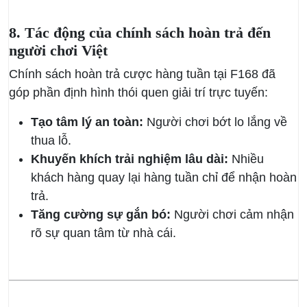
8. Tác động của chính sách hoàn trả đến
người chơi Việt
Chính sách hoàn trả cược hàng tuần tại F168 đã
góp phần định hình thói quen giải trí trực tuyến:
Tạo tâm lý an toàn:
Người chơi bớt lo lắng về
thua lỗ.
Khuyến khích trải nghiệm lâu dài:
Nhiều
khách hàng quay lại hàng tuần chỉ để nhận hoàn
trả.
Tăng cường sự gắn bó:
Người chơi cảm nhận
rõ sự quan tâm từ nhà cái.