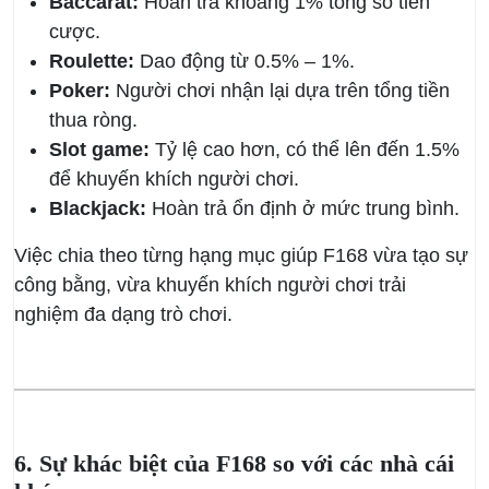
Baccarat:
Hoàn trả khoảng 1% tổng số tiền
cược.
Roulette:
Dao động từ 0.5% – 1%.
Poker:
Người chơi nhận lại dựa trên tổng tiền
thua ròng.
Slot game:
Tỷ lệ cao hơn, có thể lên đến 1.5%
để khuyến khích người chơi.
Blackjack:
Hoàn trả ổn định ở mức trung bình.
Việc chia theo từng hạng mục giúp F168 vừa tạo sự
công bằng, vừa khuyến khích người chơi trải
nghiệm đa dạng trò chơi.
6. Sự khác biệt của F168 so với các nhà cái