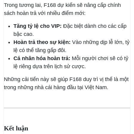
Trong tương lai, F168 dự kiến sẽ nâng cấp chính
sách hoàn trả với nhiều điểm mới:
Tăng tỷ lệ cho VIP:
Đặc biệt dành cho các cấp
bậc cao.
Hoàn trả theo sự kiện:
Vào những dịp lễ lớn, tỷ
lệ có thể tăng gấp đôi.
Cá nhân hóa hoàn trả:
Mỗi người chơi sẽ có tỷ
lệ riêng dựa trên lịch sử cược.
Những cải tiến này sẽ giúp F168 duy trì vị thế là một
trong những nhà cái hàng đầu tại Việt Nam.
Kết luận