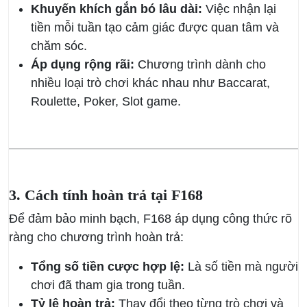
Khuyến khích gắn bó lâu dài:
Việc nhận lại
tiền mỗi tuần tạo cảm giác được quan tâm và
chăm sóc.
Áp dụng rộng rãi:
Chương trình dành cho
nhiều loại trò chơi khác nhau như Baccarat,
Roulette, Poker, Slot game.
3. Cách tính hoàn trả tại F168
Để đảm bảo minh bạch, F168 áp dụng công thức rõ
ràng cho chương trình hoàn trả:
Tổng số tiền cược hợp lệ:
Là số tiền mà người
chơi đã tham gia trong tuần.
Tỷ lệ hoàn trả:
Thay đổi theo từng trò chơi và