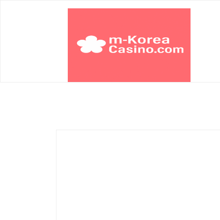
Skip
to
content