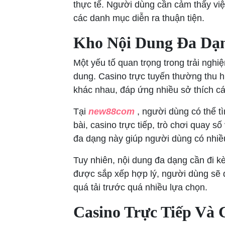
thực tế. Người dùng cần cảm thấy việ
các danh mục diễn ra thuận tiện.
Kho Nội Dung Đa Dạ
Một yếu tố quan trọng trong trải ngh
dung. Casino trực tuyến thường thu 
khác nhau, đáp ứng nhiều sở thích c
Tại
new88com
, người dùng có thể t
bài, casino trực tiếp, trò chơi quay số
đa dạng này giúp người dùng có nhiề
Tuy nhiên, nội dung đa dạng cần đi k
được sắp xếp hợp lý, người dùng sẽ d
quá tải trước quá nhiều lựa chọn.
Casino Trực Tiếp Và