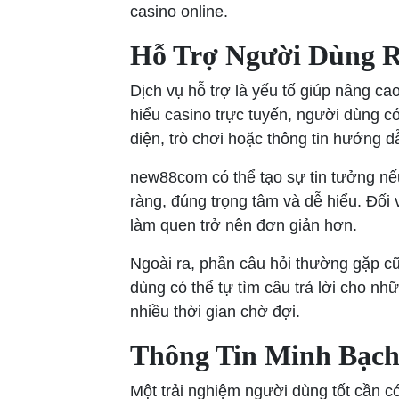
casino online.
Hỗ Trợ Người Dùng 
Dịch vụ hỗ trợ là yếu tố giúp nâng cao
hiểu casino trực tuyến, người dùng có
diện, trò chơi hoặc thông tin hướng d
new88com có thể tạo sự tin tưởng nếu
ràng, đúng trọng tâm và dễ hiểu. Đối v
làm quen trở nên đơn giản hơn.
Ngoài ra, phần câu hỏi thường gặp cũ
dùng có thể tự tìm câu trả lời cho n
nhiều thời gian chờ đợi.
Thông Tin Minh Bạch
Một trải nghiệm người dùng tốt cần c