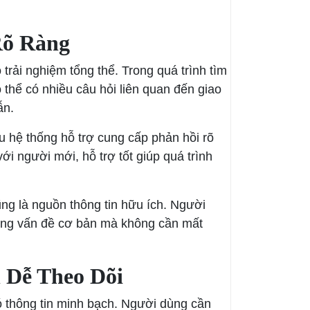
Rõ Ràng
 trải nghiệm tổng thể. Trong quá trình tìm
 thể có nhiều câu hỏi liên quan đến giao
ẫn.
 hệ thống hỗ trợ cung cấp phản hồi rõ
ới người mới, hỗ trợ tốt giúp quá trình
ng là nguồn thông tin hữu ích. Người
hững vấn đề cơ bản mà không cần mất
 Dễ Theo Dõi
ó thông tin minh bạch. Người dùng cần