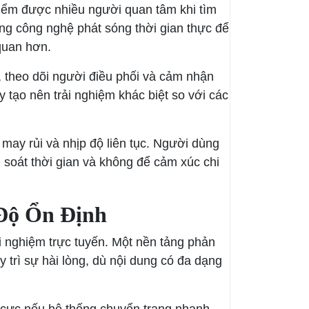
điểm được nhiều người quan tâm khi tìm
g công nghệ phát sóng thời gian thực để
quan hơn.
 theo dõi người điều phối và cảm nhận
y tạo nên trải nghiệm khác biệt so với các
ố may rủi và nhịp độ liên tục. Người dùng
iểm soát thời gian và không để cảm xúc chi
Độ Ổn Định
rải nghiệm trực tuyến. Một nền tảng phản
 trì sự hài lòng, dù nội dung có đa dạng