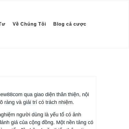
Tư
Về Chúng Tôi
Blog cá cược
new88com qua giao diện thân thiện, nội
õ ràng và giải trí có trách nhiệm.
ải nghiệm người dùng là yếu tố có ảnh
ánh giá của cộng đồng. Một nền tảng có