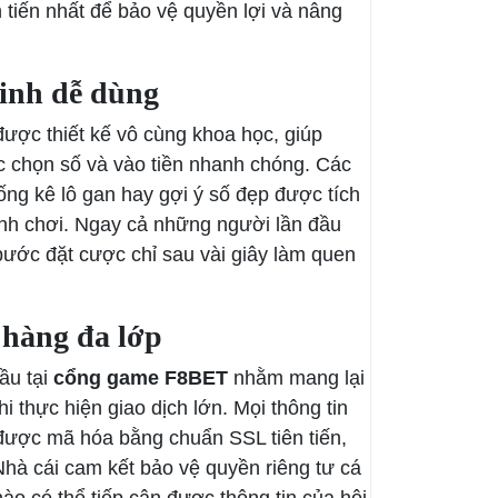
n tiến nhất để bảo vệ quyền lợi và nâng
minh dễ dùng
ược thiết kế vô cùng khoa học, giúp
c chọn số và vào tiền nhanh chóng. Các
ống kê lô gan hay gợi ý số đẹp được tích
nh chơi. Ngay cả những người lần đầu
bước đặt cược chỉ sau vài giây làm quen
 hàng đa lớp
đầu tại
cổng game F8BET
nhằm mang lại
i thực hiện giao dịch lớn. Mọi thông tin
 được mã hóa bằng chuẩn SSL tiên tiến,
 Nhà cái cam kết bảo vệ quyền riêng tư cá