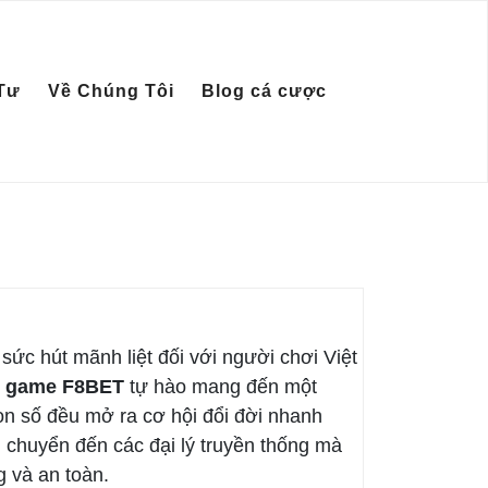
Tư
Về Chúng Tôi
Blog cá cược
có sức hút mãnh liệt đối với người chơi Việt
 game F8BET
tự hào mang đến một
on số đều mở ra cơ hội đổi đời nhanh
i chuyển đến các đại lý truyền thống mà
 và an toàn.