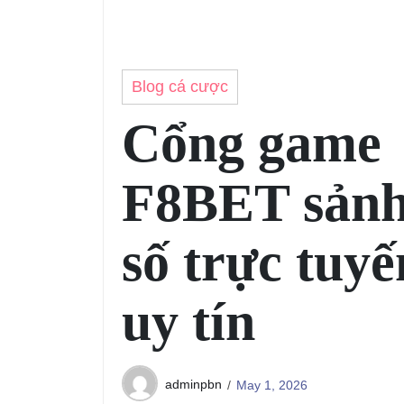
Blog cá cược
Cổng game
F8BET sảnh
số trực tuyế
uy tín
adminpbn
May 1, 2026