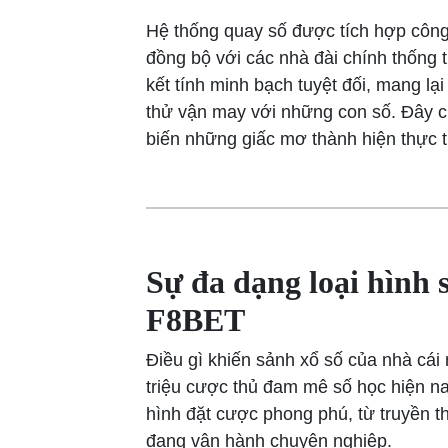
Hệ thống quay số được tích hợp công
đồng bộ với các nhà đài chính thống 
kết tính minh bạch tuyệt đối, mang lạ
thử vận may với những con số. Đây chí
biến những giấc mơ thành hiện thực 
Sự đa dạng loại hình 
F8BET
Điều gì khiến sảnh xổ số của nhà cái
triệu cược thủ đam mê số học hiện na
hình đặt cược phong phú, từ truyền 
đang vận hành chuyên nghiệp.