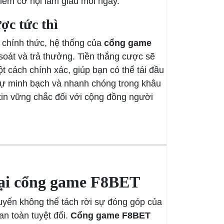
kiếm cơ hội làm giàu mỗi ngày.
ợc tức thì
 chính thức, hệ thống của
cổng game
soát và trả thưởng. Tiền thắng cược sẽ
ột cách chính xác, giúp bạn có thể tái đầu
 Sự minh bạch và nhanh chóng trong khâu
 tin vững chắc đối với cộng đồng người
tại cổng game F8BET
uyến không thể tách rời sự đóng góp của
an toàn tuyệt đối.
Cổng game F8BET