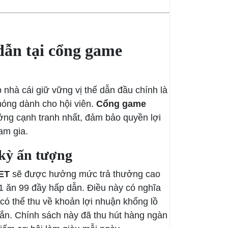
dẫn tại cổng game
 nhà cái giữ vững vị thế dẫn đầu chính là
hóng dành cho hội viên.
Cổng game
ởng cạnh tranh nhất, đảm bảo quyền lợi
am gia.
kỳ ấn tượng
ET
sẽ được hưởng mức trả thưởng cao
ệ 1 ăn 99 đầy hấp dẫn. Điều này có nghĩa
có thể thu về khoản lợi nhuận khổng lồ
ắn. Chính sách này đã thu hút hàng ngàn