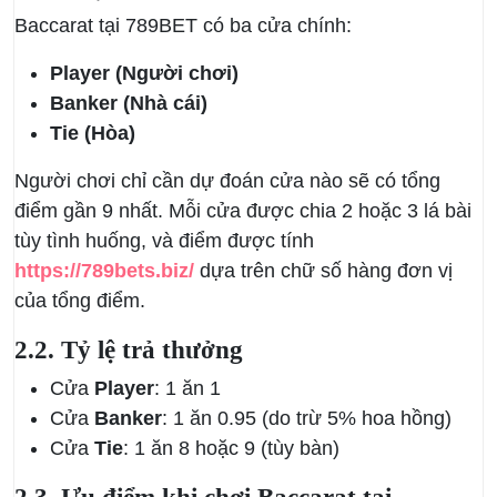
Baccarat tại 789BET có ba cửa chính:
Player (Người chơi)
Banker (Nhà cái)
Tie (Hòa)
Người chơi chỉ cần dự đoán cửa nào sẽ có tổng
điểm gần 9 nhất. Mỗi cửa được chia 2 hoặc 3 lá bài
tùy tình huống, và điểm được tính
https://789bets.biz/
dựa trên chữ số hàng đơn vị
của tổng điểm.
2.2. Tỷ lệ trả thưởng
Cửa
Player
: 1 ăn 1
Cửa
Banker
: 1 ăn 0.95 (do trừ 5% hoa hồng)
Cửa
Tie
: 1 ăn 8 hoặc 9 (tùy bàn)