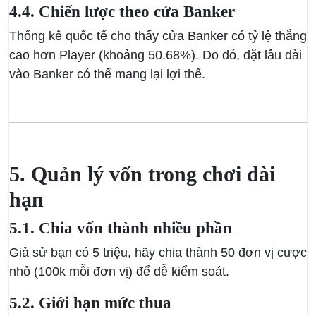
4.4. Chiến lược theo cửa Banker
Thống kê quốc tế cho thấy cửa Banker có tỷ lệ thắng
cao hơn Player (khoảng 50.68%). Do đó, đặt lâu dài
vào Banker có thể mang lại lợi thế.
5. Quản lý vốn trong chơi dài
hạn
5.1. Chia vốn thành nhiều phần
Giả sử bạn có 5 triệu, hãy chia thành 50 đơn vị cược
nhỏ (100k mỗi đơn vị) để dễ kiểm soát.
5.2. Giới hạn mức thua