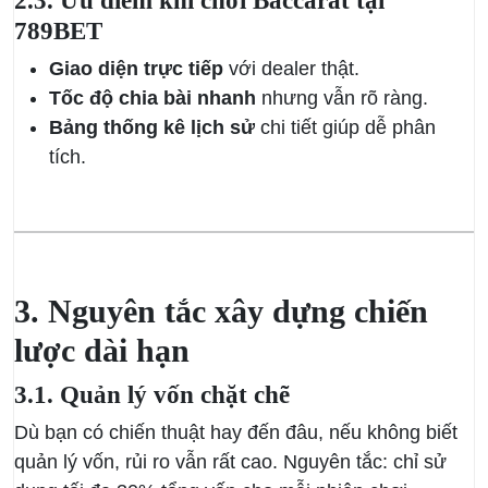
2.3. Ưu điểm khi chơi Baccarat tại
789BET
Giao diện trực tiếp
với dealer thật.
Tốc độ chia bài nhanh
nhưng vẫn rõ ràng.
Bảng thống kê lịch sử
chi tiết giúp dễ phân
tích.
3. Nguyên tắc xây dựng chiến
lược dài hạn
3.1. Quản lý vốn chặt chẽ
Dù bạn có chiến thuật hay đến đâu, nếu không biết
quản lý vốn, rủi ro vẫn rất cao. Nguyên tắc: chỉ sử