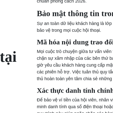
chuẩn phong cách 2026.
Bảo mật thông tin tro
Sự an toàn dữ liệu khách hàng là lớp
bảo vệ trong mọi cuộc hội thoại.
Mã hóa nội dung trao đổ
tại
Mọi cuộc trò chuyện giữa tư vấn viê
chặn sự xâm nhập của các bên thứ b
giờ yêu cầu khách hàng cung cấp mật
các phiên hỗ trợ. Việc tuân thủ quy t
thủ hoàn toàn yên tâm chia sẻ những
Xác thực danh tính chính
Để bảo vệ ví tiền của hội viên, nhân 
minh danh tính qua số điện thoại hoặ