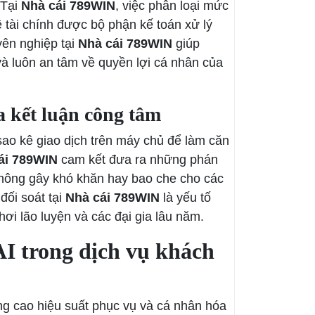
 Tại
Nhà cái 789WIN
, việc phân loại mức
 tài chính được bộ phận kế toán xử lý
yên nghiệp tại
Nhà cái 789WIN
giúp
à luôn an tâm về quyền lợi cá nhân của
a kết luận công tâm
sao kê giao dịch trên máy chủ để làm căn
ái 789WIN
cam kết đưa ra những phán
không gây khó khăn hay bao che cho các
đối soát tại
Nhà cái 789WIN
là yếu tố
ơi lão luyện và các đại gia lâu năm.
I trong dịch vụ khách
âng cao hiệu suất phục vụ và cá nhân hóa