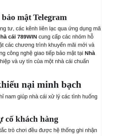
 bảo mật Telegram
iêng tư, các kênh liên lạc qua ứng dụng mã
hà cái 789WIN
cung cấp các nhóm hỗ
hật các chương trình khuyến mãi mới và
ng công nghệ giao tiếp bảo mật tại
Nhà
iệp và uy tín của một nhà cái chuẩn
khiếu nại minh bạch
hỉ nam giúp nhà cái xử lý các tình huống
sự cố khách hàng
 tắc trò chơi đều được hệ thống ghi nhận