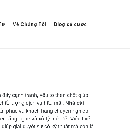
Tư
Về Chúng Tôi
Blog cá cược
ến đầy cạnh tranh, yếu tố then chốt giúp
chất lượng dịch vụ hậu mãi.
Nhà cái
ẩn phục vụ khách hàng chuyên nghiệp,
 lắng nghe và xử lý triệt để. Việc thiết
 giúp giải quyết sự cố kỹ thuật mà còn là