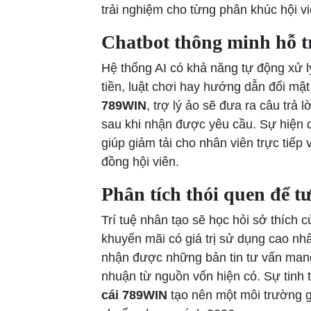
trải nghiệm cho từng phân khúc hội vi
Chatbot thông minh hỗ t
Hệ thống AI có khả năng tự động xử 
tiền, luật chơi hay hướng dẫn đổi mật
789WIN
, trợ lý ảo sẽ đưa ra câu trả l
sau khi nhận được yêu cầu. Sự hiện 
giúp giảm tải cho nhân viên trực tiếp
đồng hội viên.
Phân tích thói quen để t
Trí tuệ nhân tạo sẽ học hỏi sở thích
khuyến mãi có giá trị sử dụng cao nhấ
nhận được những bản tin tư vấn mang 
nhuận từ nguồn vốn hiện có. Sự tinh 
cái 789WIN
tạo nên một môi trường gi