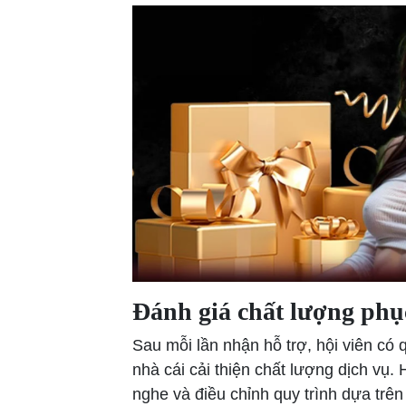
Đánh giá chất lượng phụ
Sau mỗi lần nhận hỗ trợ, hội viên có
nhà cái cải thiện chất lượng dịch vụ.
nghe và điều chỉnh quy trình dựa trên