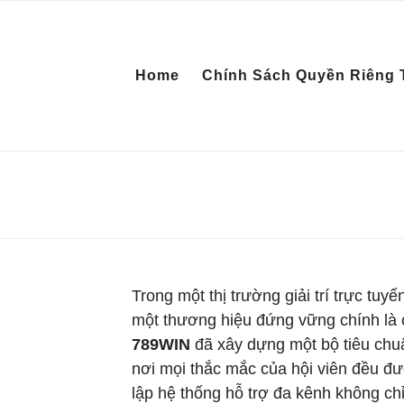
Home
Chính Sách Quyền Riêng 
Trong một thị trường giải trí trực tuy
một thương hiệu đứng vững chính là 
789WIN
đã xây dựng một bộ tiêu chu
nơi mọi thắc mắc của hội viên đều được
lập hệ thống hỗ trợ đa kênh không chỉ