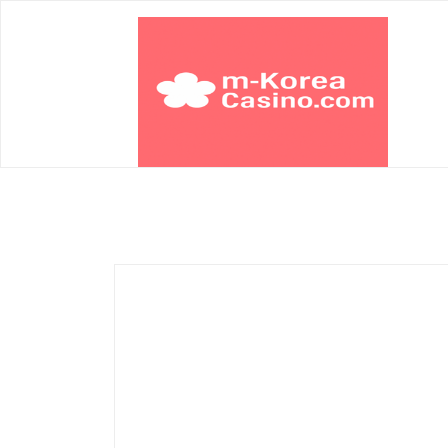
Skip
to
content