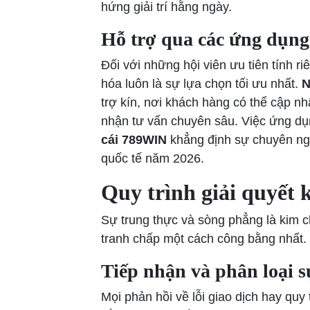
hứng giải trí hằng ngày.
Hỗ trợ qua các ứng dụng
Đối với những hội viên ưu tiên tính r
hóa luôn là sự lựa chọn tối ưu nhất.
N
trợ kín, nơi khách hàng có thể cập n
nhận tư vấn chuyên sâu. Việc ứng dụ
cái 789WIN
khẳng định sự chuyên ngh
quốc tế năm 2026.
Quy trình giải quyết 
Sự trung thực và sòng phẳng là kim c
tranh chấp một cách công bằng nhất.
Tiếp nhận và phân loại 
Mọi phản hồi về lỗi giao dịch hay quy