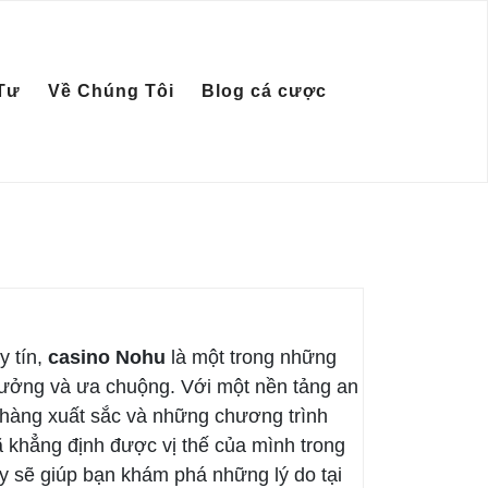
Tư
Về Chúng Tôi
Blog cá cược
y tín,
casino Nohu
là một trong những
 tưởng và ưa chuộng. Với một nền tảng an
h hàng xuất sắc và những chương trình
 khẳng định được vị thế của mình trong
ày sẽ giúp bạn khám phá những lý do tại