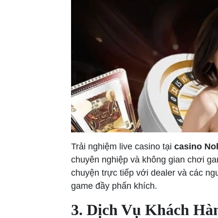
Trải nghiệm live casino tại
casino No
chuyên nghiệp và không gian chơi gam
chuyện trực tiếp với dealer và các ng
game đầy phấn khích.
3. Dịch Vụ Khách Hà