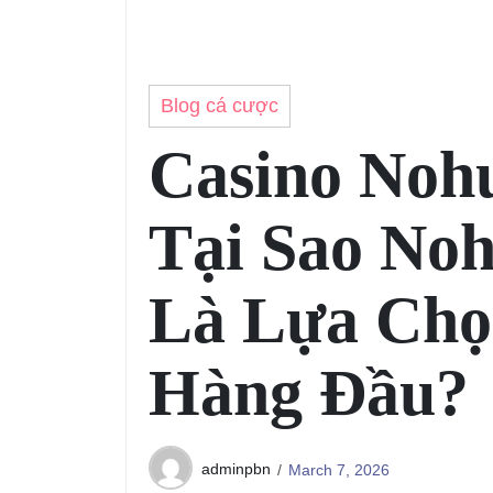
Blog cá cược
Casino Noh
Tại Sao No
Là Lựa Ch
Hàng Đầu?
adminpbn
March 7, 2026