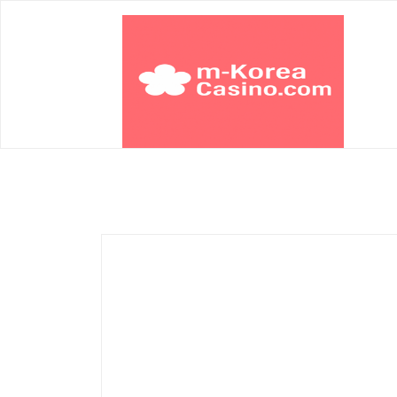
Skip
to
content