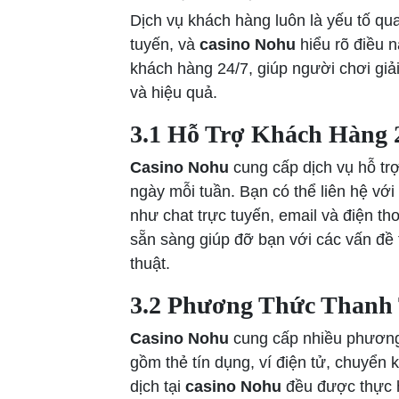
Dịch vụ khách hàng luôn là yếu tố qua
tuyến, và
casino Nohu
hiểu rõ điều n
khách hàng 24/7, giúp người chơi gi
và hiệu quả.
3.1 Hỗ Trợ Khách Hàng 
Casino Nohu
cung cấp dịch vụ hỗ tr
ngày mỗi tuần. Bạn có thể liên hệ vớ
như chat trực tuyến, email và điện th
sẵn sàng giúp đỡ bạn với các vấn đề 
thuật.
3.2 Phương Thức Thanh 
Casino Nohu
cung cấp nhiều phương 
gồm thẻ tín dụng, ví điện tử, chuyển 
dịch tại
casino Nohu
đều được thực h