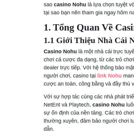
sao
casino Nohu
là lựa chọn tuyệt 
tại sao bạn nên tham gia ngay hôm n
1. Tổng Quan Về Cas
1.1 Giới Thiệu Nhà Cái 
Casino Nohu
là một nhà cái trực tuy
chơi cá cược đa dạng, từ các trò chơi 
dealer trực tiếp. Với hệ thống bảo mậ
người chơi, casino tại
link Nohu
mang
cược an toàn, công bằng và đầy thú v
Với sự hợp tác cùng các nhà phát t
NetEnt và Playtech,
casino Nohu
luô
sự ổn định của nền tảng. Các trò chơi
thường xuyên, đảm bảo người chơi l
dẫn.