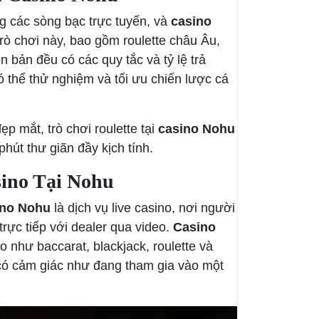
ong các sòng bạc trực tuyến, và
casino
rò chơi này, bao gồm roulette châu Âu,
n bản đều có các quy tắc và tỷ lệ trả
 thể thử nghiệm và tối ưu chiến lược cá
ẹp mắt, trò chơi roulette tại
casino Nohu
út thư giãn đầy kịch tính.
sino Tại Nohu
ino Nohu
là dịch vụ live casino, nơi người
trực tiếp với dealer qua video.
Casino
o như baccarat, blackjack, roulette và
 có cảm giác như đang tham gia vào một