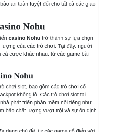
bảo an toàn tuyệt đối cho tất cả các giao
Casino Nohu
hiến
casino Nohu
trở thành sự lựa chọn
 lượng của các trò chơi. Tại đây, người
nh cá cược khác nhau, từ các game bài
sino Nohu
rò chơi slot, bao gồm các trò chơi cổ
jackpot khổng lồ. Các trò chơi slot tại
nhà phát triển phần mềm nổi tiếng như
m bảo chất lượng vượt trội và sự ổn định
a dạng chủ đề, từ các game cổ điển với