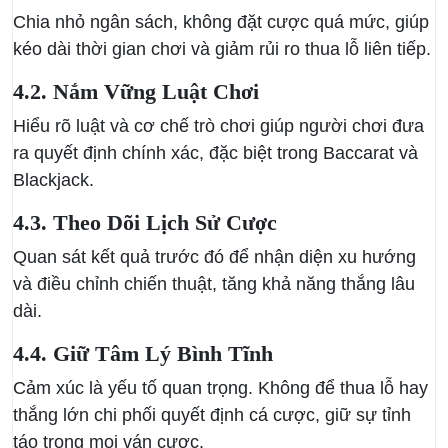
Chia nhỏ ngân sách, không đặt cược quá mức, giúp
kéo dài thời gian chơi và giảm rủi ro thua lỗ liên tiếp.
4.2. Nắm Vững Luật Chơi
Hiểu rõ luật và cơ chế trò chơi giúp người chơi đưa
ra quyết định chính xác, đặc biệt trong Baccarat và
Blackjack.
4.3. Theo Dõi Lịch Sử Cược
Quan sát kết quả trước đó để nhận diện xu hướng
và điều chỉnh chiến thuật, tăng khả năng thắng lâu
dài.
4.4. Giữ Tâm Lý Bình Tĩnh
Cảm xúc là yếu tố quan trọng. Không để thua lỗ hay
thắng lớn chi phối quyết định cá cược, giữ sự tỉnh
táo trong mọi ván cược.