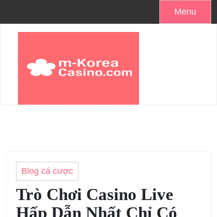
Skip
Menu
to
content
Blog cá cược
Trò Chơi Casino Live
Hấp Dẫn Nhất Chỉ Có