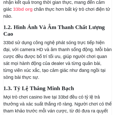
nhận kết quả trong thời gian thực, mang đến cảm
giác
33bd org
chân thực hơn bất kỳ trò chơi điện tử
nào.
1.2. Hình Ảnh Và Âm Thanh Chất Lượng
Cao
33bd sử dụng công nghệ phát sóng trực tiếp hiện
đại, với camera HD và âm thanh sống động. Mỗi bàn
cược đều được bố trí tối ưu, giúp người chơi quan
sát mọi hành động của dealer và từng quân bài,
từng viên xúc xắc, tạo cảm giác như đang ngồi tại
sòng bài thực sự.
1.3. Tỷ Lệ Thắng Minh Bạch
Mọi trò chơi casino live tại 33bd đều có tỷ lệ trả
thưởng và xác suất thắng rõ ràng. Người chơi có thể
tham khảo trước mỗi ván cược, từ đó đưa ra quyết