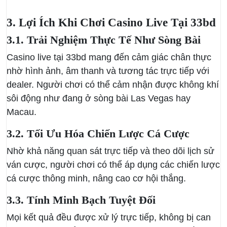
3. Lợi Ích Khi Chơi Casino Live Tại 33bd
3.1. Trải Nghiệm Thực Tế Như Sòng Bài
Casino live tại 33bd mang đến cảm giác chân thực
nhờ hình ảnh, âm thanh và tương tác trực tiếp với
dealer. Người chơi có thể cảm nhận được không khí
sôi động như đang ở sòng bài Las Vegas hay
Macau.
3.2. Tối Ưu Hóa Chiến Lược Cá Cược
Nhờ khả năng quan sát trực tiếp và theo dõi lịch sử
ván cược, người chơi có thể áp dụng các chiến lược
cá cược thông minh, nâng cao cơ hội thắng.
3.3. Tính Minh Bạch Tuyệt Đối
Mọi kết quả đều được xử lý trực tiếp, không bị can