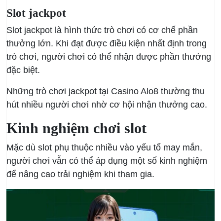
Slot jackpot
Slot jackpot là hình thức trò chơi có cơ chế phần
thưởng lớn. Khi đạt được điều kiện nhất định trong
trò chơi, người chơi có thể nhận được phần thưởng
đặc biệt.
Những trò chơi jackpot tại Casino Alo8 thường thu
hút nhiều người chơi nhờ cơ hội nhận thưởng cao.
Kinh nghiệm chơi slot
Mặc dù slot phụ thuộc nhiều vào yếu tố may mắn,
người chơi vẫn có thể áp dụng một số kinh nghiệm
để nâng cao trải nghiệm khi tham gia.