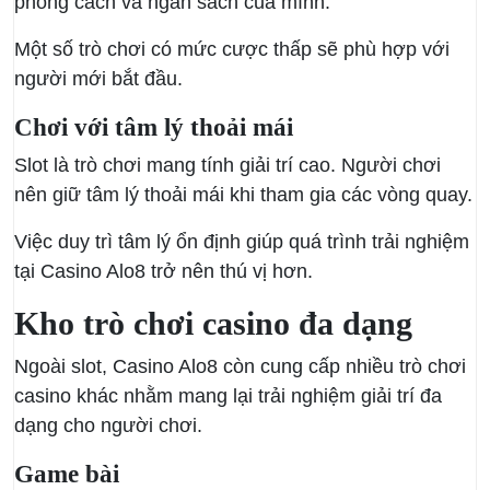
phong cách và ngân sách của mình.
Một số trò chơi có mức cược thấp sẽ phù hợp với
người mới bắt đầu.
Chơi với tâm lý thoải mái
Slot là trò chơi mang tính giải trí cao. Người chơi
nên giữ tâm lý thoải mái khi tham gia các vòng quay.
Việc duy trì tâm lý ổn định giúp quá trình trải nghiệm
tại Casino Alo8 trở nên thú vị hơn.
Kho trò chơi casino đa dạng
Ngoài slot, Casino Alo8 còn cung cấp nhiều trò chơi
casino khác nhằm mang lại trải nghiệm giải trí đa
dạng cho người chơi.
Game bài