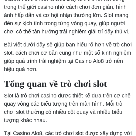
trong thế giới casino nhờ cách chơi đơn giản, hình
ảnh hấp dẫn và cơ hội nhận thưởng lớn. Slot mang
đến sự kịch tính trong từng vòng quay, giúp người
chơi có thể tận hưởng trải nghiệm giải trí đầy thú vị.
Bài viết dưới đây sẽ giúp bạn hiểu rõ hơn về trò chơi
slot, cách chơi cơ bản cũng như một số kinh nghiệm
giúp quá trình trải nghiệm tại Casino Alo8 trở nên
hiệu quả hơn.
Tổng quan về trò chơi slot
Slot là trò chơi casino được thiết kế dựa trên cơ chế
quay vòng các biểu tượng trên màn hình. Mỗi trò
chơi slot thường có nhiều cột quay và nhiều biểu
tượng khác nhau.
Tại Casino Alo8, các trò chơi slot được xây dựng với