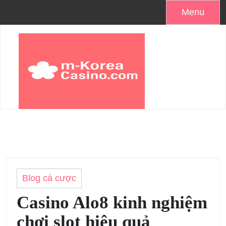
Skip
Menu
to
content
Blog cá cược
Casino Alo8 kinh nghiệm
chơi slot hiệu quả