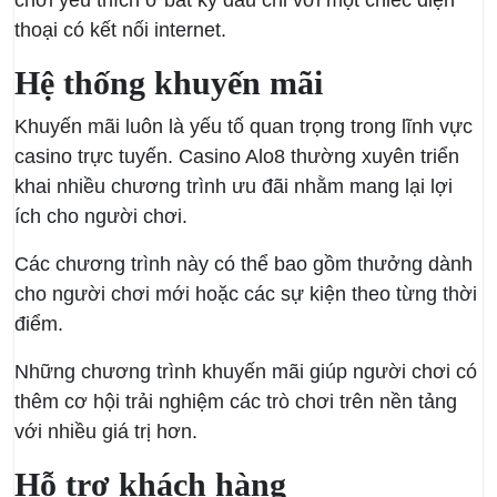
thoại có kết nối internet.
Hệ thống khuyến mãi
Khuyến mãi luôn là yếu tố quan trọng trong lĩnh vực
casino trực tuyến. Casino Alo8 thường xuyên triển
khai nhiều chương trình ưu đãi nhằm mang lại lợi
ích cho người chơi.
Các chương trình này có thể bao gồm thưởng dành
cho người chơi mới hoặc các sự kiện theo từng thời
điểm.
Những chương trình khuyến mãi giúp người chơi có
thêm cơ hội trải nghiệm các trò chơi trên nền tảng
với nhiều giá trị hơn.
Hỗ trợ khách hàng