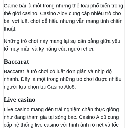
Game bài là một trong những thể loại phổ biến trong
thế giới casino. Casino Alo8 cung cấp nhiều trò chơi
bài với luật chơi dễ hiểu nhưng vẫn mang tính chiến
thuật.
Những trò chơi này mang lại sự cân bằng giữa yếu
tố may mắn và kỹ năng của người chơi.
Baccarat
Baccarat là trò chơi có luật đơn giản và nhịp độ
nhanh. Đây là một trong những trò chơi được nhiều
người lựa chọn tại Casino Alo8.
Live casino
Live casino mang đến trải nghiệm chân thực giống
như đang tham gia tại sòng bạc. Casino Alo8 cung
cấp hệ thống live casino với hình ảnh rõ nét và tốc