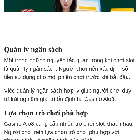
Quản lý ngân sách
Một trong những nguyên tắc quan trọng khi chơi slot
là quản lý ngân sách. Người chơi nên xác định số
tiền sử dụng cho mỗi phiên chơi trước khi bắt đầu.
Việc quản lý ngân sách hợp lý giúp người chơi duy
trì trải nghiệm giải trí ổn định tại Casino Alo8.
Lựa chọn trò chơi phù hợp
Casino Alo8 cung cấp nhiều trò chơi slot khác nhau.
Người chơi nên lựa chọn trò chơi phù hợp với