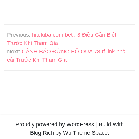
Post
Previous:
hitcluba com bet : 3 Điều Cần Biết
navigation
Trước Khi Tham Gia
Next:
CẢNH BÁO ĐỪNG BỎ QUA 789f link nhà
cái Trước Khi Tham Gia
Proudly powered by WordPress
|
Build With
Blog Rich
by Wp Theme Space.