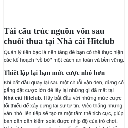
Tái cấu trúc nguồn vốn sau
chuỗi thua tại Nhà cái Hitclub
Quản lý tiền bạc là nền tảng để bạn có thể thực hiện
các kế hoạch “về bờ” một cách an toàn và bền vững.
Thiết lập lại hạn mức cược nhỏ hơn
Khi bắt đầu quay lại sau một chuỗi vận đen, đừng cố
gắng đặt cược lớn để lấy lại những gì đã mất tại
Nhà cái Hitclub
. Hãy bắt đầu với những mức cược
tối thiểu để xây dựng lại sự tự tin. Việc thắng những
ván nhỏ liên tiếp sẽ tạo ra một tâm thế tích cực, giúp
bạn dần dần kiểm soát được nhịp độ của trò chơi.