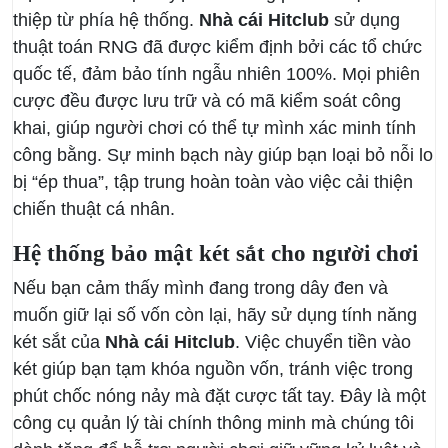
thiệp từ phía hệ thống.
Nhà cái Hitclub
sử dụng
thuật toán RNG đã được kiểm định bởi các tổ chức
quốc tế, đảm bảo tính ngẫu nhiên 100%. Mọi phiên
cược đều được lưu trữ và có mã kiểm soát công
khai, giúp người chơi có thể tự mình xác minh tính
công bằng. Sự minh bạch này giúp bạn loại bỏ nỗi lo
bị “ép thua”, tập trung hoàn toàn vào việc cải thiện
chiến thuật cá nhân.
Hệ thống bảo mật két sắt cho người chơi
Nếu bạn cảm thấy mình đang trong dây đen và
muốn giữ lại số vốn còn lại, hãy sử dụng tính năng
két sắt của
Nhà cái Hitclub
. Việc chuyển tiền vào
két giúp bạn tạm khóa nguồn vốn, tránh việc trong
phút chốc nóng nảy mà đặt cược tất tay. Đây là một
công cụ quản lý tài chính thông minh mà chúng tôi