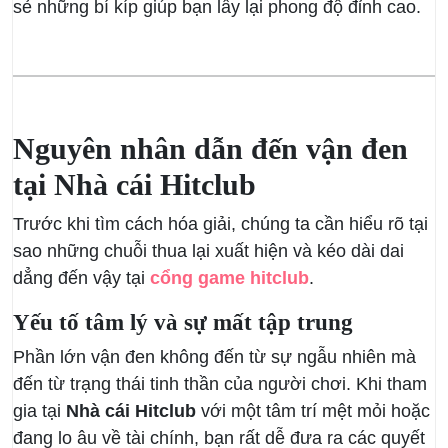
sẻ những bí kíp giúp bạn lấy lại phong độ đỉnh cao.
Nguyên nhân dẫn đến vận đen
tại Nhà cái Hitclub
Trước khi tìm cách hóa giải, chúng ta cần hiểu rõ tại
sao những chuỗi thua lại xuất hiện và kéo dài dai
dẳng đến vậy tại
cổng game hitclub
.
Yếu tố tâm lý và sự mất tập trung
Phần lớn vận đen không đến từ sự ngẫu nhiên mà
đến từ trạng thái tinh thần của người chơi. Khi tham
gia tại
Nhà cái Hitclub
với một tâm trí mệt mỏi hoặc
đang lo âu về tài chính, bạn rất dễ đưa ra các quyết