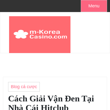
Skip
Menu
to
content
Blog cá cược
Cách Giải Vận Đen Tại
Nhà Cái Hitclub