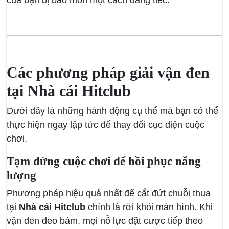
của bạn bị bào mòn một cách đáng tiếc.
Các phương pháp giải vận đen
tại Nhà cái Hitclub
Dưới đây là những hành động cụ thể mà bạn có thể
thực hiện ngay lập tức để thay đổi cục diện cuộc
chơi.
Tạm dừng cuộc chơi để hồi phục năng
lượng
Phương pháp hiệu quả nhất để cắt đứt chuỗi thua
tại
Nhà cái Hitclub
chính là rời khỏi màn hình. Khi
vận đen đeo bám, mọi nỗ lực đặt cược tiếp theo