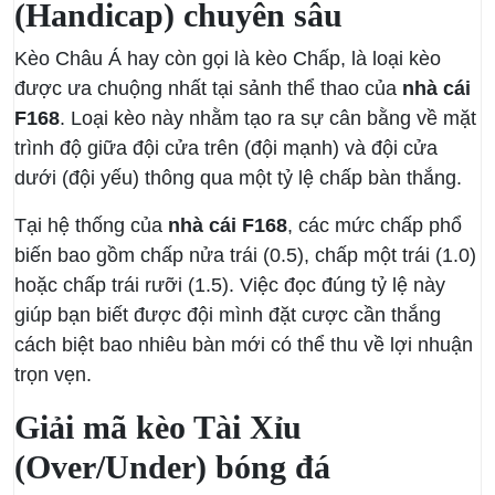
(Handicap) chuyên sâu
Kèo Châu Á hay còn gọi là kèo Chấp, là loại kèo
được ưa chuộng nhất tại sảnh thể thao của
nhà cái
F168
. Loại kèo này nhằm tạo ra sự cân bằng về mặt
trình độ giữa đội cửa trên (đội mạnh) và đội cửa
dưới (đội yếu) thông qua một tỷ lệ chấp bàn thắng.
Tại hệ thống của
nhà cái F168
, các mức chấp phổ
biến bao gồm chấp nửa trái (0.5), chấp một trái (1.0)
hoặc chấp trái rưỡi (1.5). Việc đọc đúng tỷ lệ này
giúp bạn biết được đội mình đặt cược cần thắng
cách biệt bao nhiêu bàn mới có thể thu về lợi nhuận
trọn vẹn.
Giải mã kèo Tài Xỉu
(Over/Under) bóng đá