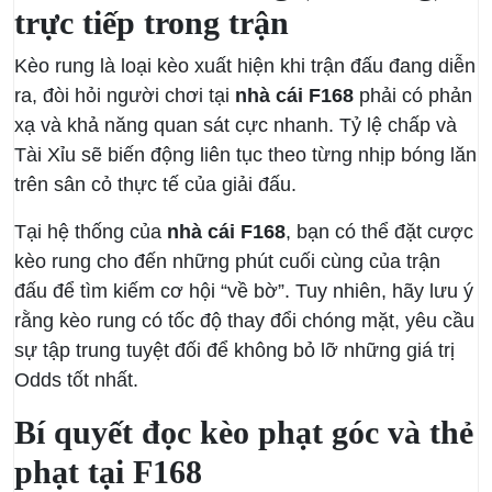
trực tiếp trong trận
Kèo rung là loại kèo xuất hiện khi trận đấu đang diễn
ra, đòi hỏi người chơi tại
nhà cái F168
phải có phản
xạ và khả năng quan sát cực nhanh. Tỷ lệ chấp và
Tài Xỉu sẽ biến động liên tục theo từng nhịp bóng lăn
trên sân cỏ thực tế của giải đấu.
Tại hệ thống của
nhà cái F168
, bạn có thể đặt cược
kèo rung cho đến những phút cuối cùng của trận
đấu để tìm kiếm cơ hội “về bờ”. Tuy nhiên, hãy lưu ý
rằng kèo rung có tốc độ thay đổi chóng mặt, yêu cầu
sự tập trung tuyệt đối để không bỏ lỡ những giá trị
Odds tốt nhất.
Bí quyết đọc kèo phạt góc và thẻ
phạt tại F168