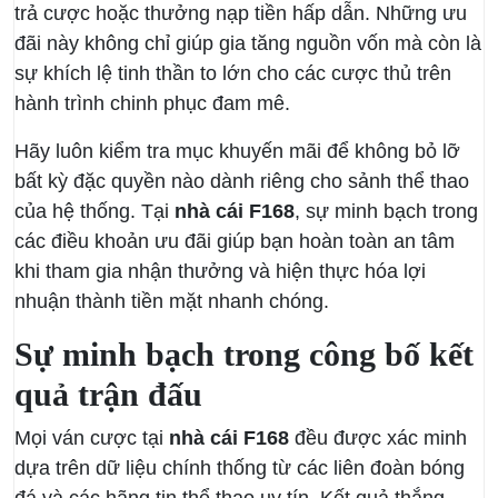
trả cược hoặc thưởng nạp tiền hấp dẫn. Những ưu
đãi này không chỉ giúp gia tăng nguồn vốn mà còn là
sự khích lệ tinh thần to lớn cho các cược thủ trên
hành trình chinh phục đam mê.
Hãy luôn kiểm tra mục khuyến mãi để không bỏ lỡ
bất kỳ đặc quyền nào dành riêng cho sảnh thể thao
của hệ thống. Tại
nhà cái F168
, sự minh bạch trong
các điều khoản ưu đãi giúp bạn hoàn toàn an tâm
khi tham gia nhận thưởng và hiện thực hóa lợi
nhuận thành tiền mặt nhanh chóng.
Sự minh bạch trong công bố kết
quả trận đấu
Mọi ván cược tại
nhà cái F168
đều được xác minh
dựa trên dữ liệu chính thống từ các liên đoàn bóng
đá và các hãng tin thể thao uy tín. Kết quả thắng