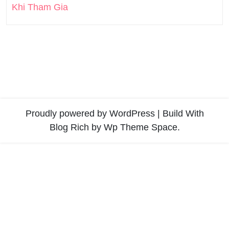
Khi Tham Gia
Proudly powered by WordPress
|
Build With
Blog Rich
by Wp Theme Space.