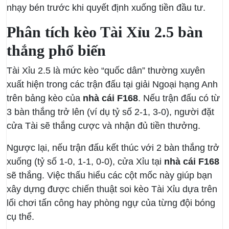
nhạy bén trước khi quyết định xuống tiền đầu tư.
Phân tích kèo Tài Xỉu 2.5 bàn
thắng phổ biến
Tài Xỉu 2.5 là mức kèo “quốc dân” thường xuyên
xuất hiện trong các trận đấu tại giải Ngoại hạng Anh
trên bảng kèo của
nhà cái F168
. Nếu trận đấu có từ
3 bàn thắng trở lên (ví dụ tỷ số 2-1, 3-0), người đặt
cửa Tài sẽ thắng cược và nhận đủ tiền thưởng.
Ngược lại, nếu trận đấu kết thúc với 2 bàn thắng trở
xuống (tỷ số 1-0, 1-1, 0-0), cửa Xỉu tại
nhà cái F168
sẽ thắng. Việc thấu hiểu các cột mốc này giúp bạn
xây dựng được chiến thuật soi kèo Tài Xỉu dựa trên
lối chơi tấn công hay phòng ngự của từng đội bóng
cụ thể.