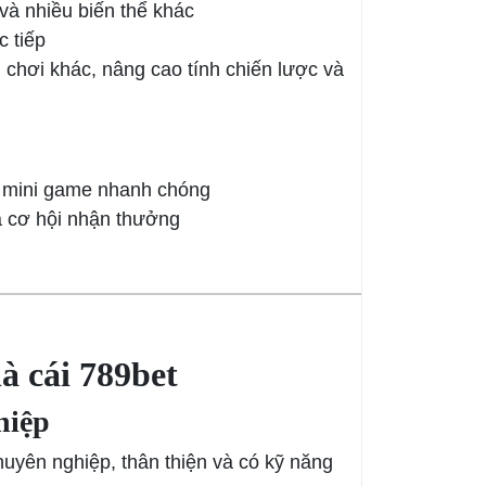
à nhiều biến thể khác
c tiếp
 chơi khác, nâng cao tính chiến lược và
c mini game nhanh chóng
và cơ hội nhận thưởng
à cái 789bet
hiệp
huyên nghiệp, thân thiện và có kỹ năng