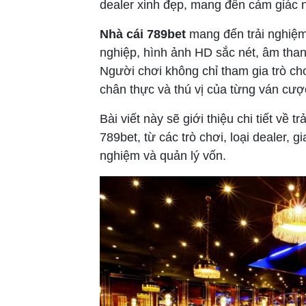
dealer xinh đẹp, mang đến cảm giác n
Nhà cái 789bet
mang đến trải nghiệm
nghiệp, hình ảnh HD sắc nét, âm than
Người chơi không chỉ tham gia trò c
chân thực và thú vị của từng ván cượ
Bài viết này sẽ giới thiệu chi tiết về 
789bet, từ các trò chơi, loại dealer, g
nghiệm và quản lý vốn.