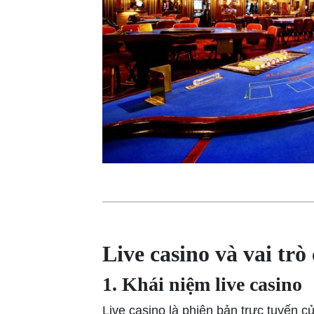
Live casino và vai trò
1. Khái niệm live casino
Live casino là phiên bản trực tuyến c