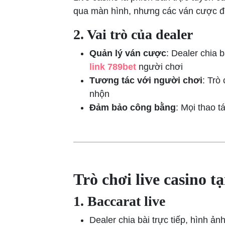
qua màn hình, nhưng các ván cược đượ
2. Vai trò của dealer
Quản lý ván cược
: Dealer chia 
link 789bet
người chơi
Tương tác với người chơi
: Trò
nhộn
Đảm bảo công bằng
: Mọi thao t
Trò chơi live casino t
1. Baccarat live
Dealer chia bài trực tiếp, hình ả