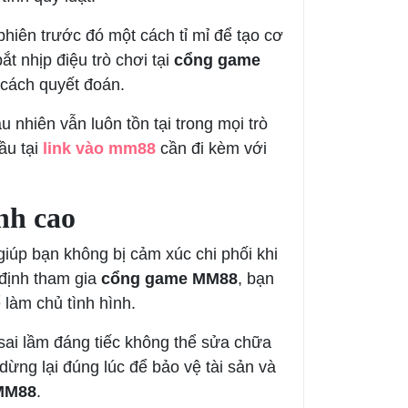
phiên trước đó một cách tỉ mỉ để tạo cơ
ắt nhịp điệu trò chơi tại
cổng game
 cách quyết đoán.
 nhiên vẫn luôn tồn tại trong mọi trò
cầu tại
link vào mm88
cần đi kèm với
nh cao
giúp bạn không bị cảm xúc chi phối khi
 định tham gia
cổng game MM88
, bạn
ể làm chủ tình hình.
ai lầm đáng tiếc không thể sửa chữa
 dừng lại đúng lúc để bảo vệ tài sản và
MM88
.