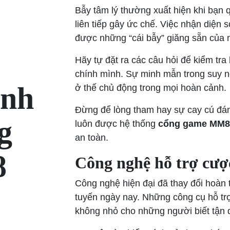
Bẫy tâm lý thường xuất hiện khi bạn q
liên tiếp gây ức chế. Việc nhận diện 
được những “cái bẫy” giăng sẵn của n
Hãy tự đặt ra các câu hỏi để kiểm tra
chính mình. Sự minh mẫn trong suy n
ành
ở thế chủ động trong mọi hoàn cảnh.
Đừng để lòng tham hay sự cay cú đánh
g
luôn được hệ thống
cổng game MM8
an toàn.
8
Công nghệ hỗ trợ cượ
Công nghệ hiện đại đã thay đổi hoàn 
tuyến ngày nay. Những công cụ hỗ tr
không nhỏ cho những người biết tận 