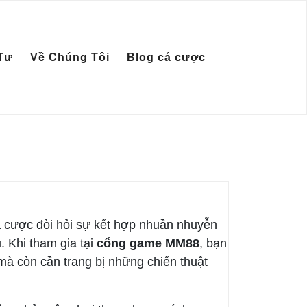
Tư
Về Chúng Tôi
Blog cá cược
á cược đòi hỏi sự kết hợp nhuần nhuyễn
. Khi tham gia tại
cổng game MM88
, bạn
mà còn cần trang bị những chiến thuật