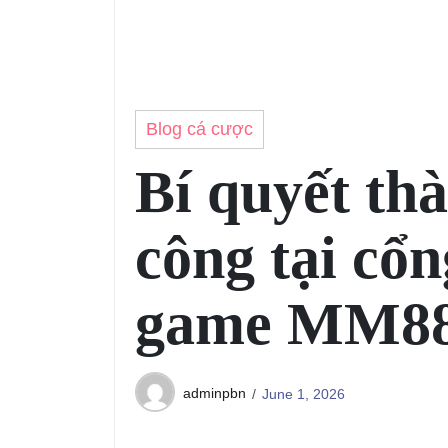
Blog cá cược
Bí quyết th
công tại cổn
game MM8
adminpbn
June 1, 2026