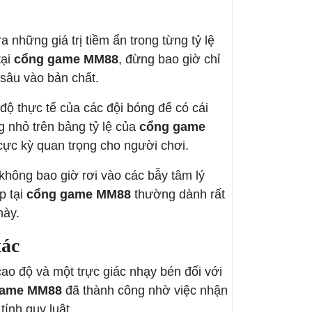
 những giá trị tiềm ẩn trong từng tỷ lệ
tại
cổng game MM88
, đừng bao giờ chỉ
 sâu vào bản chất.
độ thực tế của các đội bóng để có cái
 nhỏ trên bảng tỷ lệ của
cổng game
cực kỳ quan trọng cho người chơi.
 không bao giờ rơi vào các bẫy tâm lý
p tại
cổng game MM88
thường dành rất
này.
xác
 cao độ và một trực giác nhạy bén đối với
game MM88
đã thành công nhờ việc nhận
tính quy luật.