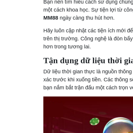
Bạn nên tìm hiểu cách sử dụng chúng
một cách khoa học. Sự tiện lợi từ côn
MM88
ngày càng thu hút hơn.
Hãy luôn cập nhật các tiện ích mới để
trên thị trường. Công nghệ là đòn bẩ
hơn trong tương lai.
Tận dụng dữ liệu thời gi
Dữ liệu thời gian thực là nguồn thông
xác trước khi xuống tiền. Các thông s
bạn nắm bắt trận đấu một cách trọn 