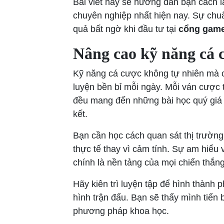
Bài viết này sẽ hướng dẫn bạn cách 
chuyên nghiệp nhất hiện nay. Sự chuẩ
quả bất ngờ khi đầu tư tại
cổng gam
Nâng cao kỹ năng cá 
Kỹ năng cá cược không tự nhiên mà có
luyện bền bỉ mỗi ngày. Mỗi ván cược 
đều mang đến những bài học quý giá 
kết.
Bạn cần học cách quan sát thị trường
thực tế thay vì cảm tính. Sự am hiểu v
chính là nền tảng của mọi chiến thắng
Hãy kiên trì luyện tập để hình thành p
hình trận đấu. Bạn sẽ thấy mình tiến
phương pháp khoa học.