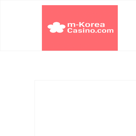
Skip
to
content