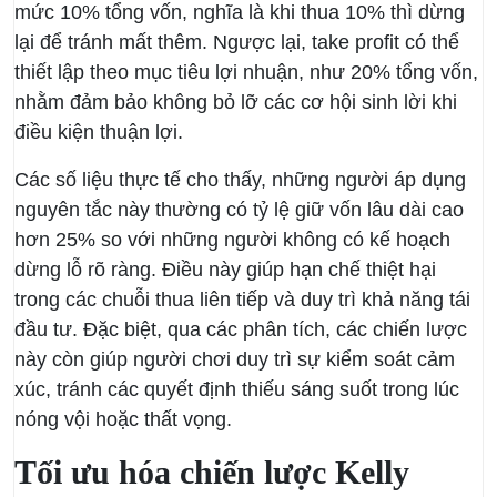
mức 10% tổng vốn, nghĩa là khi thua 10% thì dừng
lại để tránh mất thêm. Ngược lại, take profit có thể
thiết lập theo mục tiêu lợi nhuận, như 20% tổng vốn,
nhằm đảm bảo không bỏ lỡ các cơ hội sinh lời khi
điều kiện thuận lợi.
Các số liệu thực tế cho thấy, những người áp dụng
nguyên tắc này thường có tỷ lệ giữ vốn lâu dài cao
hơn 25% so với những người không có kế hoạch
dừng lỗ rõ ràng. Điều này giúp hạn chế thiệt hại
trong các chuỗi thua liên tiếp và duy trì khả năng tái
đầu tư. Đặc biệt, qua các phân tích, các chiến lược
này còn giúp người chơi duy trì sự kiểm soát cảm
xúc, tránh các quyết định thiếu sáng suốt trong lúc
nóng vội hoặc thất vọng.
Tối ưu hóa chiến lược Kelly