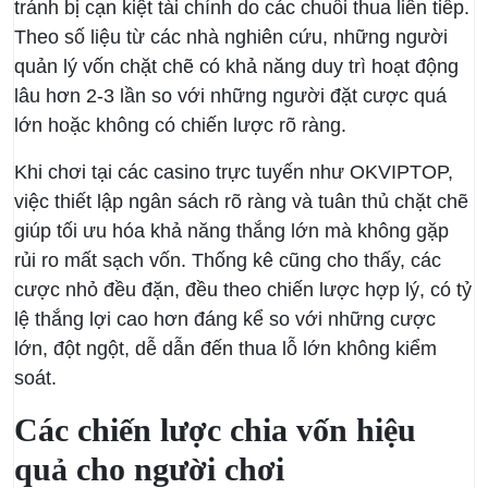
tránh bị cạn kiệt tài chính do các chuỗi thua liên tiếp.
Theo số liệu từ các nhà nghiên cứu, những người
quản lý vốn chặt chẽ có khả năng duy trì hoạt động
lâu hơn 2-3 lần so với những người đặt cược quá
lớn hoặc không có chiến lược rõ ràng.
Khi chơi tại các casino trực tuyến như OKVIPTOP,
việc thiết lập ngân sách rõ ràng và tuân thủ chặt chẽ
giúp tối ưu hóa khả năng thắng lớn mà không gặp
rủi ro mất sạch vốn. Thống kê cũng cho thấy, các
cược nhỏ đều đặn, đều theo chiến lược hợp lý, có tỷ
lệ thắng lợi cao hơn đáng kể so với những cược
lớn, đột ngột, dễ dẫn đến thua lỗ lớn không kiểm
soát.
Các chiến lược chia vốn hiệu
quả cho người chơi