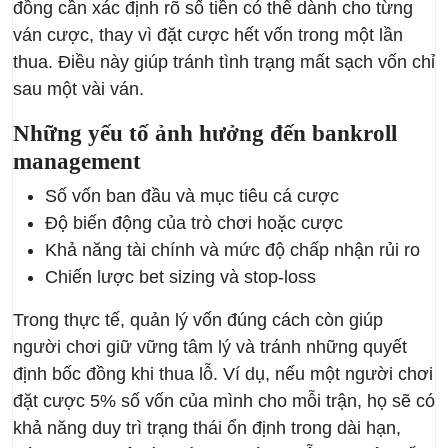
đồng cần xác định rõ số tiền có thể dành cho từng
ván cược, thay vì đặt cược hết vốn trong một lần
thua. Điều này giúp tránh tình trạng mất sạch vốn chỉ
sau một vài ván.
Những yếu tố ảnh hưởng đến bankroll
management
Số vốn ban đầu và mục tiêu cá cược
Độ biến động của trò chơi hoặc cược
Khả năng tài chính và mức độ chấp nhận rủi ro
Chiến lược bet sizing và stop-loss
Trong thực tế, quản lý vốn đúng cách còn giúp
người chơi giữ vững tâm lý và tránh những quyết
định bốc đồng khi thua lỗ. Ví dụ, nếu một người chơi
đặt cược 5% số vốn của mình cho mỗi trận, họ sẽ có
khả năng duy trì trạng thái ổn định trong dài hạn,