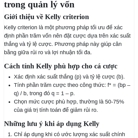
trong quản lý vốn
Giới thiệu về Kelly criterion
Kelly criterion là một phương pháp tối ưu để xác
định phần trăm vốn nên đặt cược dựa trên xác suất
thắng và tỷ lệ cược. Phương pháp này giúp cân
bằng giữa rủi ro và lợi nhuận tối đa.
Cách tính Kelly phù hợp cho cá cược
Xác định xác suất thắng (p) và tỷ lệ cược (b).
Tính phần trăm cược theo công thức: f* = (bp –
q) / b, trong đó q = 1 – p.
Chọn mức cược phù hợp, thường là 50-75%
của giá trị tính toán để giảm rủi ro.
Những lưu ý khi áp dụng Kelly
Chỉ áp dụng khi có ước lượng xác suất chính