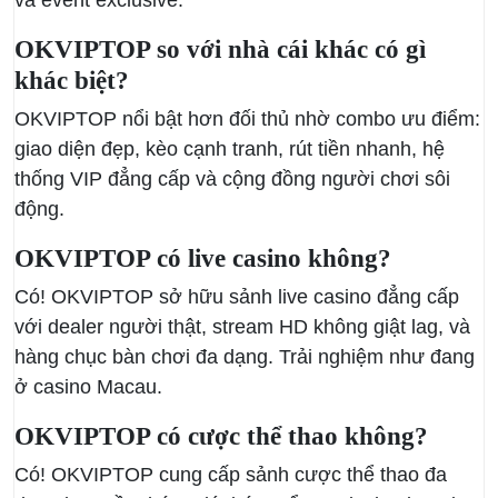
và event exclusive.
OKVIPTOP so với nhà cái khác có gì
khác biệt?
OKVIPTOP nổi bật hơn đối thủ nhờ combo ưu điểm:
giao diện đẹp, kèo cạnh tranh, rút tiền nhanh, hệ
thống VIP đẳng cấp và cộng đồng người chơi sôi
động.
OKVIPTOP có live casino không?
Có! OKVIPTOP sở hữu sảnh live casino đẳng cấp
với dealer người thật, stream HD không giật lag, và
hàng chục bàn chơi đa dạng. Trải nghiệm như đang
ở casino Macau.
OKVIPTOP có cược thể thao không?
Có! OKVIPTOP cung cấp sảnh cược thể thao đa