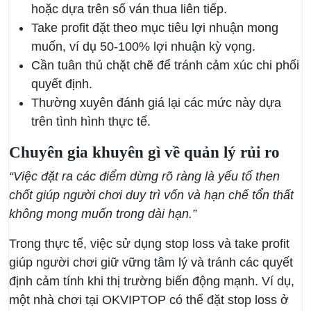
hoặc dựa trên số ván thua liên tiếp.
Take profit đặt theo mục tiêu lợi nhuận mong
muốn, ví dụ 50-100% lợi nhuận kỳ vọng.
Cần tuân thủ chặt chẽ để tránh cảm xúc chi phối
quyết định.
Thường xuyên đánh giá lại các mức này dựa
trên tình hình thực tế.
Chuyên gia khuyên gì về quản lý rủi ro
“Việc đặt ra các điểm dừng rõ ràng là yếu tố then
chốt giúp người chơi duy trì vốn và hạn chế tổn thất
không mong muốn trong dài hạn.”
Trong thực tế, việc sử dụng stop loss và take profit
giúp người chơi giữ vững tâm lý và tránh các quyết
định cảm tính khi thị trường biến động mạnh. Ví dụ,
một nhà chơi tại OKVIPTOP có thể đặt stop loss ở