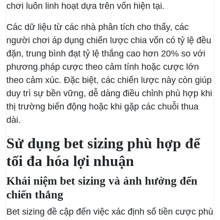
chơi luôn linh hoạt dựa trên vốn hiện tại.
Các dữ liệu từ các nhà phân tích cho thấy, các
người chơi áp dụng chiến lược chia vốn có tỷ lệ đều
đặn, trung bình đạt tỷ lệ thắng cao hơn 20% so với
phương pháp cược theo cảm tính hoặc cược lớn
theo cảm xúc. Đặc biệt, các chiến lược này còn giúp
duy trì sự bền vững, dễ dàng điều chỉnh phù hợp khi
thị trường biến động hoặc khi gặp các chuỗi thua
dài.
Sử dụng bet sizing phù hợp để
tối đa hóa lợi nhuận
Khái niệm bet sizing và ảnh hưởng đến
chiến thắng
Bet sizing đề cập đến việc xác định số tiền cược phù