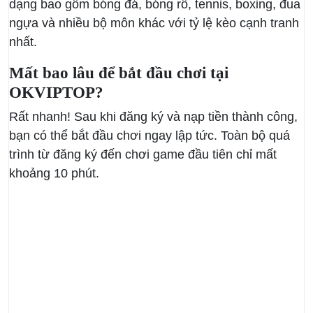
dạng bao gồm bóng đá, bóng rổ, tennis, boxing, đua
ngựa và nhiều bộ môn khác với tỷ lệ kèo cạnh tranh
nhất.
Mất bao lâu để bắt đầu chơi tại
OKVIPTOP?
Rất nhanh! Sau khi đăng ký và nạp tiền thành công,
bạn có thể bắt đầu chơi ngay lập tức. Toàn bộ quá
trình từ đăng ký đến chơi game đầu tiên chỉ mất
khoảng 10 phút.