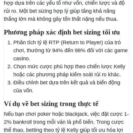
hợp dựa trên các yếu tố như vốn, chiến lược và độ
rủi ro. Một bet sizing hợp lý giúp tăng khả năng
thắng lớn mà không gây tổn thất nặng nếu thua.
Phương pháp xác định bet sizing tối ưu
Phân tích tỷ lệ RTP (Return to Player) của trò
chơi, thường từ 94% đến 98% đối với các game
casino.
Chọn mức cược phù hợp theo chiến lược Kelly
hoặc các phương pháp kiểm soát rủi ro khác.
Điều chỉnh bet dựa trên kết quả và biến động
của vốn.
Ví dụ về bet sizing trong thực tế
Nếu bạn chơi poker hoặc blackjack, việc đặt cược 1-
2% bankroll trong mỗi ván là phổ biến. Trong cược
thể thao, betting theo tỷ lệ Kelly giúp tối ưu hóa lợi