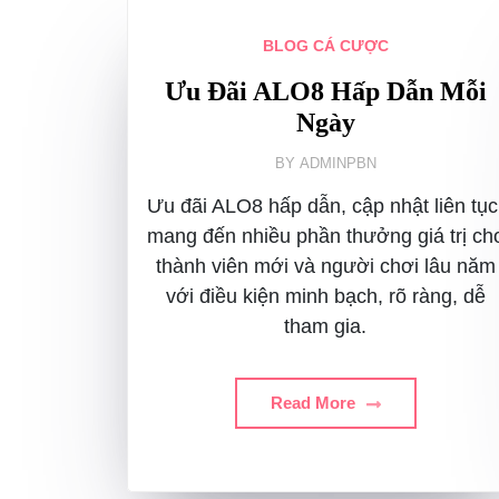
BLOG CÁ CƯỢC
Ưu Đãi ALO8 Hấp Dẫn Mỗi
Ngày
BY
ADMINPBN
Ưu đãi ALO8 hấp dẫn, cập nhật liên tục
mang đến nhiều phần thưởng giá trị ch
thành viên mới và người chơi lâu năm
với điều kiện minh bạch, rõ ràng, dễ
tham gia.
Read More