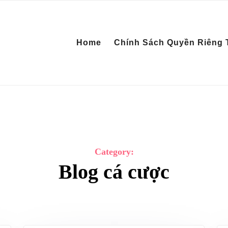
Home
Chính Sách Quyền Riêng 
Category:
Blog cá cược