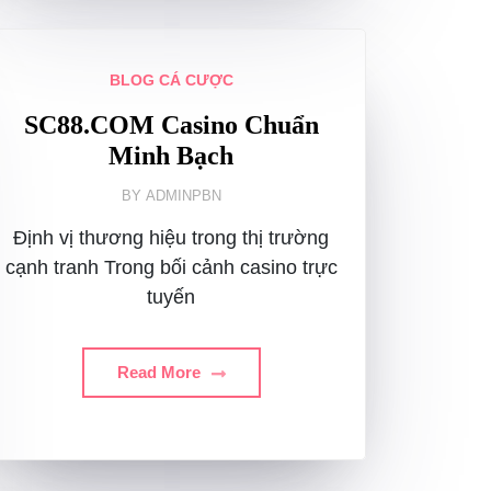
BLOG CÁ CƯỢC
SC88.COM Casino Chuẩn
Minh Bạch
BY
ADMINPBN
Định vị thương hiệu trong thị trường
cạnh tranh Trong bối cảnh casino trực
tuyến
Read More