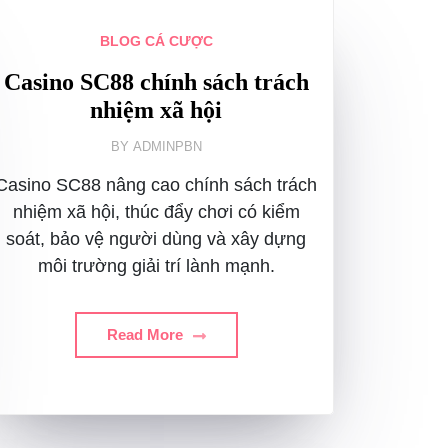
BLOG CÁ CƯỢC
Casino SC88 chính sách trách
nhiệm xã hội
BY
ADMINPBN
Casino SC88 nâng cao chính sách trách
nhiệm xã hội, thúc đẩy chơi có kiểm
soát, bảo vệ người dùng và xây dựng
môi trường giải trí lành mạnh.
Read More