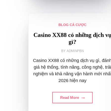
BLOG CÁ CƯỢC
Casino XX88 có những dịch v
gì?
BY
ADMINPBN
Casino XX88 có những dịch vụ gì, đán
giá hệ thống, tính năng, công nghệ, trả
nghiệm và khả năng vận hành mới nhấ
2026 hiện nay
Read More