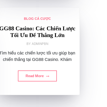
BLOG CÁ CƯỢC
GG88 Casino: Các Chiến Lược
Tối Ưu Để Thắng Lớn
BY
ADMINPBN
Tìm hiểu các chiến lược tối ưu giúp bạn
chiến thắng tại GG88 Casino. Khám
Read More